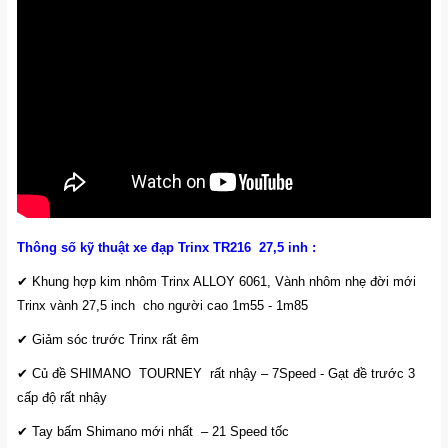
Thông số kỹ thuật xe đạp Trinx TR216 27,5 inh
:
✔ Khung hợp kim nhôm Trinx ALLOY 6061, Vành nhôm nhẹ đời mới
Trinx vành 27,5 inch cho người cao 1m55 - 1m85
✔ Giảm sóc trước Trinx rất êm
✔ Củ đề SHIMANO TOURNEY rất nhậy – 7Speed - Gạt đề trước 3
cấp độ rất nhậy
✔ Tay bấm Shimano mới nhất – 21 Speed tốc