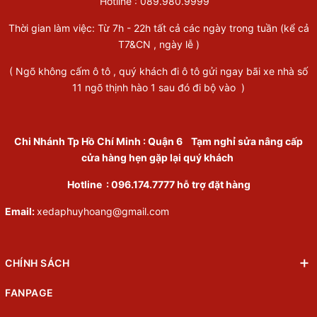
Hotline :
089.980.9999
Thời gian làm việc: Từ 7h - 22h tất cả các ngày trong tuần (kể cả
T7&CN , ngày lễ )
( Ngõ không cấm ô tô , quý khách đi ô tô gửi ngay bãi xe nhà số
11 ngõ thịnh hào 1 sau đó đi bộ vào )
Chi Nhánh Tp Hồ Chí Minh
:
Quận 6
Tạm nghỉ sửa nâng cấp
cửa hàng hẹn gặp lại quý khách
Hotline :
096.174.7777
hỗ trợ đặt hàng
Email:
xedaphuyhoang@gmail.com
CHÍNH SÁCH
FANPAGE