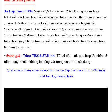
Xe Đạp Trinx Tr216
Vành 27,5 Inh cỡ lớn 2023
khung nhôm Alloy
6061 rất nhẹ khác biệt hẳn so với các hãng xe trên thị trường hiện nay
, Trinx TR216 sở hữu một cấu hình khá cao với bộ chuyển tốc
Shimano 21 Speed , Xe thiết kế vành 27,5 inch dành cho người cao
1m55 trở lên đi đươc . Là sự lựa chọn số 1 cho dòng xe đạp chính
hãng hiện nay khi thị trường rất nhiều mẫu xe không tên tuổi bán tràn
lan trên thị trường
*
Đánh giá
:
Trinx TR216 27,5 inh
Tốt đi bền , rất phù hợp tài chính 5
triệu , quý khách không lo hỏng vặt trong quá trình sử dụng
Quý khách tham khảo video thực tế xe đạp thể thao trinx tr216 mới
nhất tại Huy hoàng bike