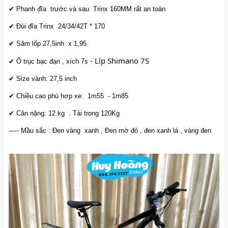
✔ Phanh đĩa trước và sau Trinx 160MM rất an toàn
✔ Đùi đĩa Trinx 24/34/42T * 170
✔ Săm lốp 27,5inh x 1,95
- Líp Shimano 7S
✔ Ổ trục bạc đạn , xích 7s
✔ Size vành: 27,5 inch
✔ Chiều cao phù hợp xe: 1m55 - 1m85
✔ Cân nặng: 12.kg . Tải trọng 120Kg
----- Mầu sắc : Đen vàng xanh , Đen mờ đỏ , đen xanh lá , vàng đen