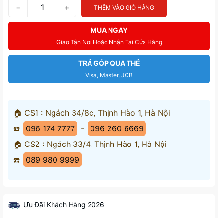
−
+
THÊM VÀO GIỎ HÀNG
MUA NGAY
Giao Tận Nơi Hoặc Nhận Tại Cửa Hàng
TRẢ GÓP QUA THẺ
Visa, Master, JCB
🏠 CS1 : Ngách 34/8c, Thịnh Hào 1, Hà Nội
☎️
096 174 7777
-
096 260 6669
🏠 CS2 : Ngách 33/4, Thịnh Hào 1, Hà Nội
☎️
089 980 9999
Ưu Đãi Khách Hàng 2026