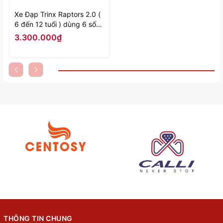
Xe Đạp Trinx Raptors 2.0 (
6 đến 12 tuổi ) dùng 6 số
shimano nhanh chậm
3.300.000₫
THÔNG TIN CHUNG