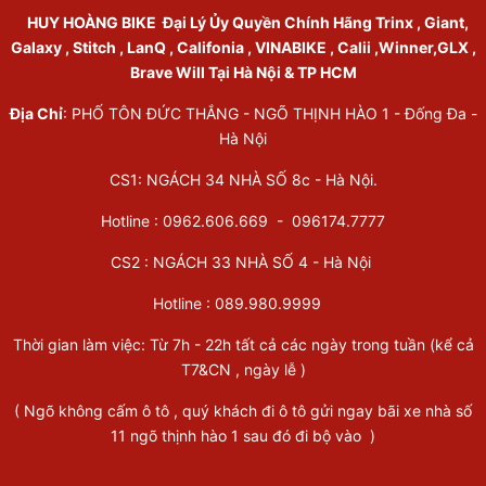
HUY HOÀNG BIKE
Đại Lý Ủy Quyền Chính Hãng Trinx , Giant,
Galaxy , Stitch , LanQ , Califonia , VINABIKE , Calii ,Winner,GLX ,
Brave Will Tại Hà Nội & TP HCM
Địa Chỉ
: PHỐ TÔN ĐỨC THẮNG - NGÕ THỊNH HÀO 1 - Đống Đa -
Hà Nội
CS1: NGÁCH 34 NHÀ SỐ 8c - Hà Nội.
Hotline : 0962.606.669 -
096174.7777
CS2 : NGÁCH 33 NHÀ SỐ 4 - Hà Nội
Hotline :
089.980.9999
Thời gian làm việc: Từ 7h - 22h tất cả các ngày trong tuần (kể cả
T7&CN , ngày lễ )
( Ngõ không cấm ô tô , quý khách đi ô tô gửi ngay bãi xe nhà số
11 ngõ thịnh hào 1 sau đó đi bộ vào )