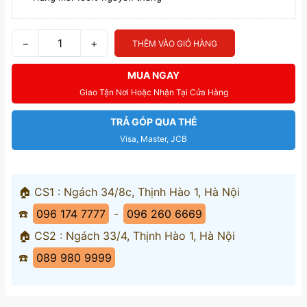
−
+
THÊM VÀO GIỎ HÀNG
MUA NGAY
Giao Tận Nơi Hoặc Nhận Tại Cửa Hàng
TRẢ GÓP QUA THẺ
Visa, Master, JCB
🏠 CS1 : Ngách 34/8c, Thịnh Hào 1, Hà Nội
☎️
096 174 7777
-
096 260 6669
🏠 CS2 : Ngách 33/4, Thịnh Hào 1, Hà Nội
☎️
089 980 9999