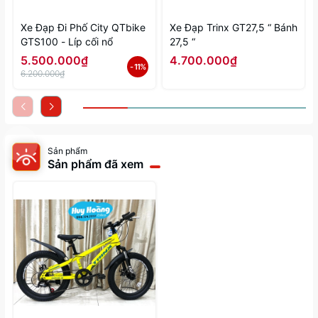
Xe Đạp Đi Phố City QTbike
Xe Đạp Trinx GT27,5 “ Bánh
GTS100 - Líp cối nổ
27,5 “
5.500.000₫
4.700.000₫
- 11%
6.200.000₫
Sản phẩm
Sản phẩm đã xem