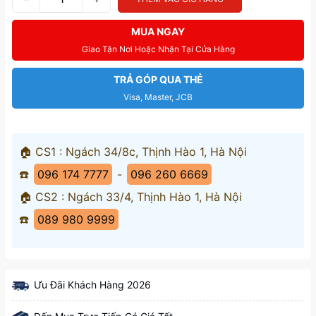
MUA NGAY
Giao Tận Nơi Hoặc Nhận Tại Cửa Hàng
TRẢ GÓP QUA THẺ
Visa, Master, JCB
🏠 CS1 : Ngách 34/8c, Thịnh Hào 1, Hà Nội
☎️
096 174 7777
-
096 260 6669
🏠 CS2 : Ngách 33/4, Thịnh Hào 1, Hà Nội
☎️
089 980 9999
Ưu Đãi Khách Hàng 2026