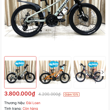
3.800.000₫
4.200.000₫
Giảm 10%
Thương hiệu:
Đài Loan
Tình trạng:
Còn hàng