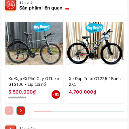
Sản phẩm
Sản phẩm liên quan
Xe Đạp Đi Phố City QTbike
Xe Đạp Trinx GT27,5 “ Bánh
GTS100 - Líp cối nổ
27,5 “
5.500.000₫
4.700.000₫
- 11%
6.200.000₫
Sản phẩm