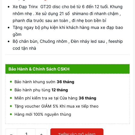
Xe Đạp Trinx GT20 disc cho bé từ 6 đến 12 tuổi. Khung
nhôm nhẹ . Xe sử dụng 21 số shimano đi nhanh chậm ,
phanh đia trước sau an toàn , đi nhẹ bon bền bỉ
Tặng ngay bộ phụ kiện khi khách hàng mua xe đạp bao
gồm
Bộ chắn bùn, Chuông nhôm , Đèn nháy led sau , feeship
cod tận nhà
Bảo Hành & Chính Sách CSKH
Bảo hành khung sườn
36 tháng
Bảo hành phụ tùng
12 tháng
Miễn phí kiểm tra xe tại Cửa hàng
36 tháng
Tặng voucher GIẢM 5% Khi mua xe tiếp theo
Hàng mới 100% nguyên thùng
−
+
THÊM VÀO GIỎ HÀNG