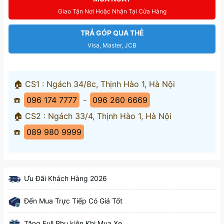
Giao Tận Nơi Hoặc Nhận Tại Cửa Hàng
TRẢ GÓP QUA THẺ
Visa, Master, JCB
🏠 CS1 : Ngách 34/8c, Thịnh Hào 1, Hà Nội
☎️
096 174 7777
-
096 260 6669
🏠 CS2 : Ngách 33/4, Thịnh Hào 1, Hà Nội
☎️
089 980 9999
Ưu Đãi Khách Hàng 2026
Đến Mua Trực Tiếp Có Giá Tốt
Tặng Full Phụ kiện Khi Mua Xe