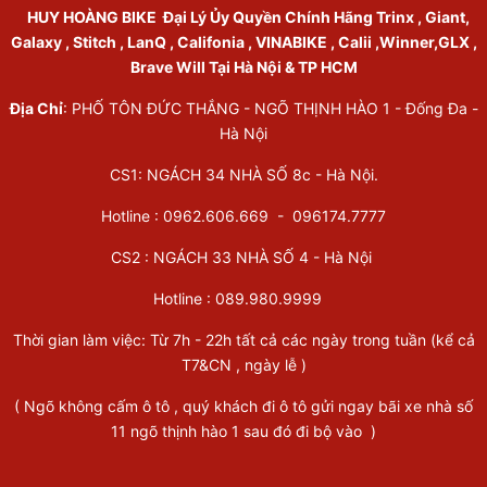
HUY HOÀNG BIKE
Đại Lý Ủy Quyền Chính Hãng Trinx , Giant,
Galaxy , Stitch , LanQ , Califonia , VINABIKE , Calii ,Winner,GLX ,
Brave Will Tại Hà Nội & TP HCM
Địa Chỉ
: PHỐ TÔN ĐỨC THẮNG - NGÕ THỊNH HÀO 1 - Đống Đa -
Hà Nội
CS1: NGÁCH 34 NHÀ SỐ 8c - Hà Nội.
Hotline : 0962.606.669 -
096174.7777
CS2 : NGÁCH 33 NHÀ SỐ 4 - Hà Nội
Hotline :
089.980.9999
Thời gian làm việc: Từ 7h - 22h tất cả các ngày trong tuần (kể cả
T7&CN , ngày lễ )
( Ngõ không cấm ô tô , quý khách đi ô tô gửi ngay bãi xe nhà số
11 ngõ thịnh hào 1 sau đó đi bộ vào )