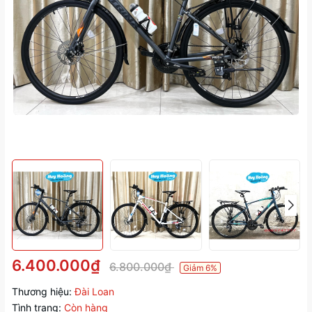
6.400.000₫
6.800.000₫
Giảm 6%
Thương hiệu:
Đài Loan
Tình trạng:
Còn hàng