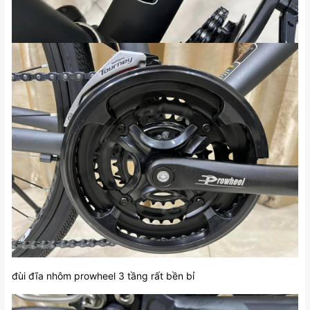
đùi đĩa nhôm prowheel 3 tầng rất bền bỉ