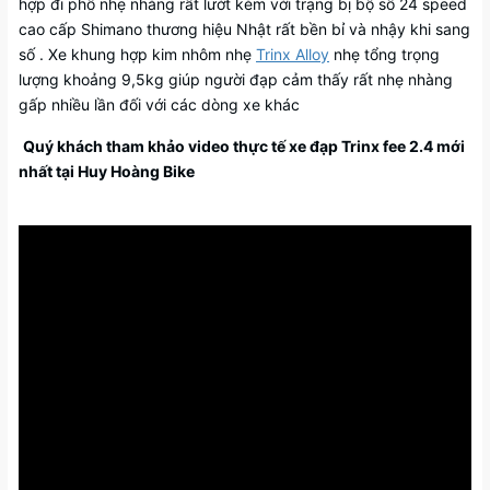
hợp đi phố nhẹ nhàng rất lướt kèm với trạng bị bộ số 24 speed
cao cấp Shimano thương hiệu Nhật rất bền bỉ và nhậy khi sang
số . Xe khung hợp kim nhôm nhẹ
Trinx Alloy
nhẹ tổng trọng
lượng khoảng 9,5kg giúp người đạp cảm thấy rất nhẹ nhàng
gấp nhiều lần đối với các dòng xe khác
Quý khách tham khảo video thực tế xe đạp Trinx fee 2.4 mới
nhất tại Huy Hoàng Bike