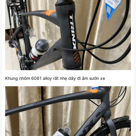
Khung nhôm 6061 alloy rất nhẹ dây đi âm sườn xe