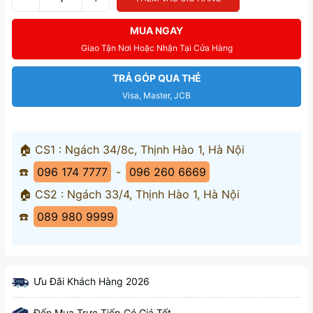
MUA NGAY
Giao Tận Nơi Hoặc Nhận Tại Cửa Hàng
TRẢ GÓP QUA THẺ
Visa, Master, JCB
🏠 CS1 : Ngách 34/8c, Thịnh Hào 1, Hà Nội
☎️
096 174 7777
-
096 260 6669
🏠 CS2 : Ngách 33/4, Thịnh Hào 1, Hà Nội
☎️
089 980 9999
Ưu Đãi Khách Hàng 2026
Đến Mua Trực Tiếp Có Giá Tốt