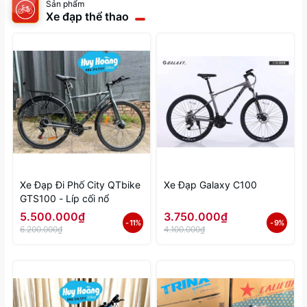
Sản phẩm
Xe đạp thể thao
Xe Đạp Đi Phố City QTbike
Xe Đạp Galaxy C100
GTS100 - Líp cối nổ
5.500.000₫
3.750.000₫
- 11%
- 9%
6.200.000₫
4.100.000₫