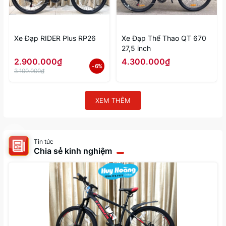
Xe Đạp RIDER Plus RP26
Xe Đạp Thể Thao QT 670
27,5 inch
2.900.000₫
4.300.000₫
- 6%
3.100.000₫
XEM THÊM
Tin tức
Chia sẻ kinh nghiệm