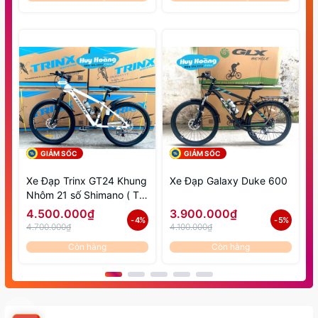
GIẢM SỐC
GIẢM SỐC
Xe Đạp Trinx GT24 Khung
Xe Đạp Galaxy Duke 600
Nhôm 21 số Shimano ( Từ
9 đến 15 tuổi )
4.500.000₫
3.900.000₫
- 4%
- 5%
4.700.000₫
4.100.000₫
Còn hàng
Còn hàng