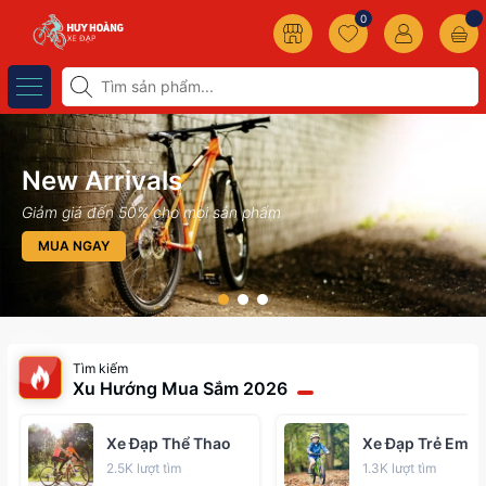
0
New Arrivals
Giảm giá đến 50% cho mọi sản phẩm
MUA NGAY
Tìm kiếm
Xu Hướng Mua Sắm 2026
Xe Đạp Thể Thao
Xe Đạp Trẻ Em
2.5K lượt tìm
1.3K lượt tìm