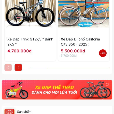
Xe Đạp Trinx GT27,5 “ Bánh
Xe Đạp Đi phố Califonia
27,5 “
City 350 ( 2025 )
4.700.000₫
5.500.000₫
- 4%
5.700.000₫
Sản phẩm