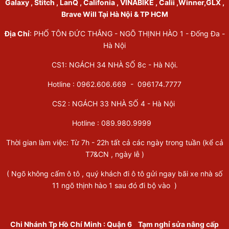
Galaxy , Stitch , LanQ , Califonia , VINABIKE , Calii ,Winner,GLX ,
Brave Will Tại Hà Nội & TP HCM
Địa Chỉ
: PHỐ TÔN ĐỨC THẮNG - NGÕ THỊNH HÀO 1 - Đống Đa -
Hà Nội
CS1: NGÁCH 34 NHÀ SỐ 8c - Hà Nội.
Hotline : 0962.606.669 -
096174.7777
CS2 : NGÁCH 33 NHÀ SỐ 4 - Hà Nội
Hotline :
089.980.9999
Thời gian làm việc: Từ 7h - 22h tất cả các ngày trong tuần (kể cả
T7&CN , ngày lễ )
( Ngõ không cấm ô tô , quý khách đi ô tô gửi ngay bãi xe nhà số
11 ngõ thịnh hào 1 sau đó đi bộ vào )
Chi Nhánh Tp Hồ Chí Minh
:
Quận 6
Tạm nghỉ sửa nâng cấp