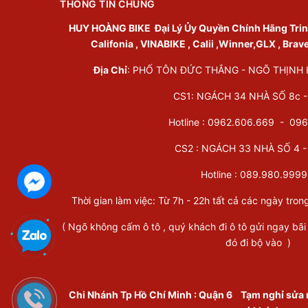
THÔNG TIN CHUNG
HUY HOÀNG BIKE
Đại Lý Ủy Quyền Chính Hãng Trinx 
Califonia , VINABIKE , Calii ,Winner,GLX , Brav
Địa Chỉ
: PHỐ TÔN ĐỨC THẮNG - NGÕ THỊNH HÀ
CS1: NGÁCH 34 NHÀ SỐ 8c - 
Hotline : 0962.606.669 -
096
CS2 : NGÁCH 33 NHÀ SỐ 4 - 
Hotline :
089.980.9999
Thời gian làm việc: Từ 7h - 22h tất cả các ngày tron
( Ngõ không cấm ô tô , quý khách đi ô tô gửi ngay bãi
đó đi bộ vào )
Chi Nhánh Tp Hồ Chí Minh
:
Quận 6
Tạm nghỉ sửa 