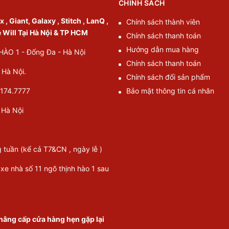
CHÍNH SÁCH
, Giant, Galaxy , Stitch , LanQ ,
Chính sách thành viên
e Will Tại Hà Nội & TP HCM
Chính sách thanh toán
Hướng dẫn mua hàng
O 1 - Đống Đa - Hà Nội
Chính sách thanh toán
Hà Nội.
Chính sách đổi sản phẩm
174.7777
Bảo mật thông tin cá nhân
Hà Nội
g tuần (kể cả T7&CN , ngày lễ )
 xe nhà số 11 ngõ thịnh hào 1 sau
nâng cấp cửa hàng hẹn gặp lại