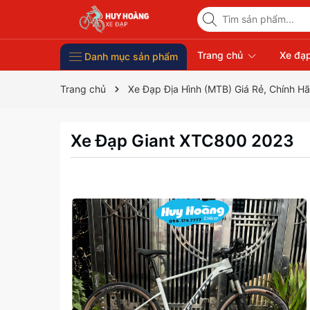
Trang chủ
Xe đạp
Danh mục sản phẩm
Xe Đạp Giá Rẻ
Phụ kiện xe đạp
Xe đạp thời trang nữ
Xe đạp trẻ em
Xe đạp nhập khẩu
Xe đạp thể thao
Trang chủ
Xe Đạp Địa Hình (MTB) Giá Rẻ, Chính H
Xe Đạp Giant XTC800 2023