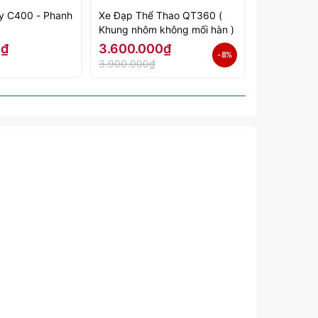
y C400 - Phanh
Xe Đạp Thể Thao QT360 (
Xe Đạp Trin
Khung nhôm không mối hàn )
Speed phan
hơi Air
0₫
3.600.000₫
7.500.0
- 8%
3.900.000₫
8.500.000₫