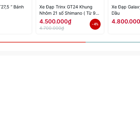
 “ Bánh
Xe Đạp Trinx GT24 Khung
Xe Đạp Galax
Nhôm 21 số Shimano ( Từ 9
Dầu
đến 15 tuổi )
4.500.000₫
4.800.00
- 4%
4.700.000₫