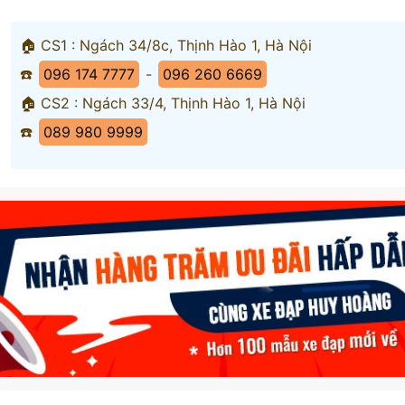
🏠 CS1 : Ngách 34/8c, Thịnh Hào 1, Hà Nội
☎️
096 174 7777
-
096 260 6669
🏠 CS2 : Ngách 33/4, Thịnh Hào 1, Hà Nội
☎️
089 980 9999