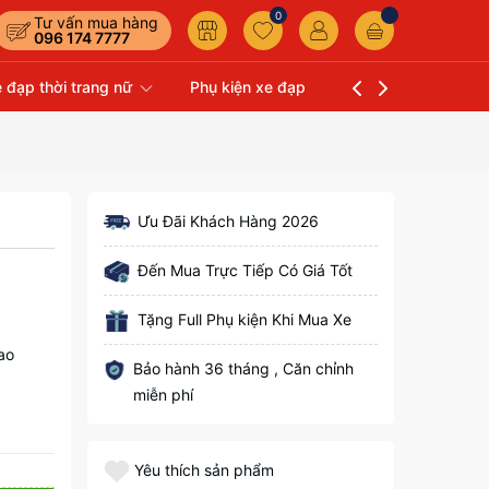
0
Tư vấn mua hàng
096 174 7777
 đạp thời trang nữ
Phụ kiện xe đạp
Liên hệ
Xe Đạp 
Ưu Đãi Khách Hàng 2026
Đến Mua Trực Tiếp Có Giá Tốt
Tặng Full Phụ kiện Khi Mua Xe
ao
Bảo hành 36 tháng , Căn chỉnh
miễn phí
Yêu thích sản phẩm