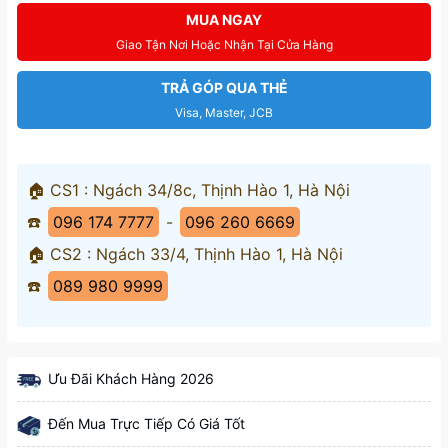
MUA NGAY
Giao Tận Nơi Hoặc Nhận Tại Cửa Hàng
TRẢ GÓP QUA THẺ
Visa, Master, JCB
🏠 CS1 : Ngách 34/8c, Thịnh Hào 1, Hà Nội
☎️
096 174 7777
-
096 260 6669
🏠 CS2 : Ngách 33/4, Thịnh Hào 1, Hà Nội
☎️
089 980 9999
Ưu Đãi Khách Hàng 2026
Đến Mua Trực Tiếp Có Giá Tốt