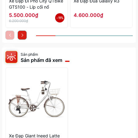
Xe Đạp Đi Phố City QTbike
Xe Đạp Đua Galaxy R3
GTS100 - Líp cối nổ
5.500.000₫
4.600.000₫
- 11%
6.200.000₫
Sản phẩm
Sản phẩm đã xem
Xe Đạp Giant Ineed Latte