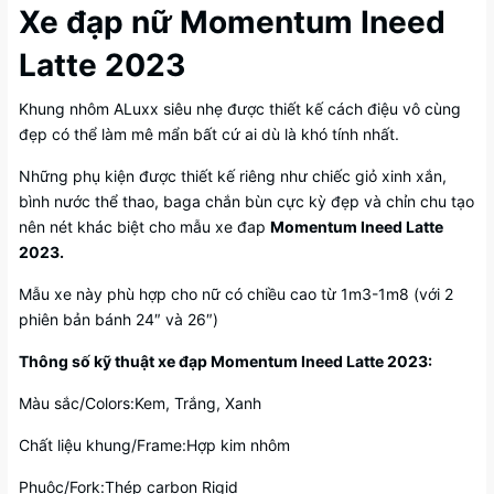
Xe đạp nữ Momentum Ineed
Latte 2023
Khung nhôm ALuxx siêu nhẹ được thiết kế cách điệu vô cùng
đẹp có thể làm mê mẩn bất cứ ai dù là khó tính nhất.
Những phụ kiện được thiết kế riêng như chiếc giỏ xinh xắn,
bình nước thể thao, baga chắn bùn cực kỳ đẹp và chỉn chu tạo
nên nét khác biệt cho mẫu xe đap
Momentum Ineed Latte
2023.
Mẫu xe này phù hợp cho nữ có chiều cao từ 1m3-1m8 (với 2
phiên bản bánh 24″ và 26″)
Thông số kỹ thuật xe đạp Momentum Ineed Latte 2023:
Màu sắc/Colors:Kem, Trắng, Xanh
Chất liệu khung/Frame:Hợp kim nhôm
Phuộc/Fork:Thép carbon Rigid