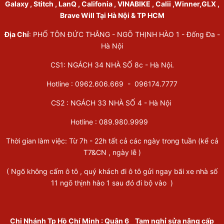
Galaxy , Stitch , LanQ , Califonia , VINABIKE , Calii ,Winner,GLX ,
Brave Will Tại Hà Nội & TP HCM
Địa Chỉ
: PHỐ TÔN ĐỨC THẮNG - NGÕ THỊNH HÀO 1 - Đống Đa -
Hà Nội
CS1: NGÁCH 34 NHÀ SỐ 8c - Hà Nội.
Hotline : 0962.606.669 -
096174.7777
CS2 : NGÁCH 33 NHÀ SỐ 4 - Hà Nội
Hotline :
089.980.9999
Thời gian làm việc: Từ 7h - 22h tất cả các ngày trong tuần (kể cả
T7&CN , ngày lễ )
( Ngõ không cấm ô tô , quý khách đi ô tô gửi ngay bãi xe nhà số
11 ngõ thịnh hào 1 sau đó đi bộ vào )
Chi Nhánh Tp Hồ Chí Minh
:
Quận 6
Tạm nghỉ sửa nâng cấp