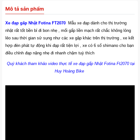
Mô tả sản phẩm
Xe đạp gấp Nhật Fotina FT2070
Mẫu xe đạp dành cho thị trường
nhật rất tốt bền bỉ đi bon nhẹ , mối gấp liền mạch rất chắc không lỏng
lẻo sau thời gian sử sụng như các xe gập khác trên thị trường , xe kết
hợp đèn phát tự động khi đạp rất tiện lợi , xe có 6 số shimano cho bạn
điều chỉnh đạp nặng nhẹ đi nhanh chậm tuỳ thích
Quý khách tham khảo video thực tế xe đạp gấp Nhật Fotina Ft2070 tại
Huy Hoàng Bike