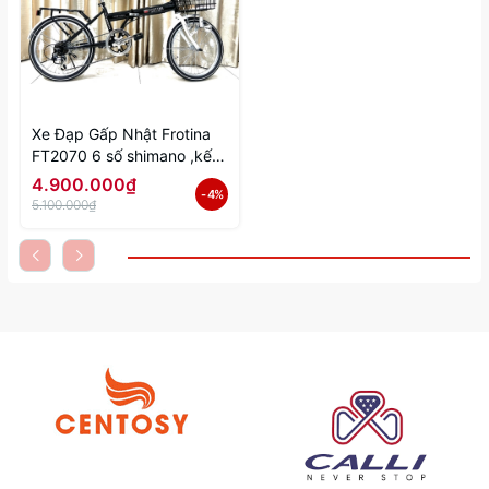
Xe Đạp Gấp Nhật Frotina
FT2070 6 số shimano ,kết
hợp đèn phát sáng
4.900.000₫
- 4%
5.100.000₫