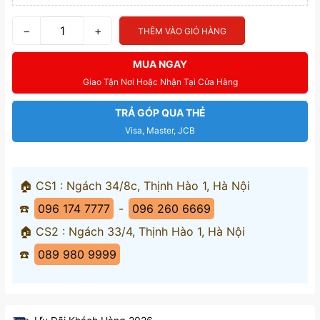
−
+
THÊM VÀO GIỎ HÀNG
MUA NGAY
Giao Tận Nơi Hoặc Nhận Tại Cửa Hàng
TRẢ GÓP QUA THẺ
Visa, Master, JCB
🏠 CS1 : Ngách 34/8c, Thịnh Hào 1, Hà Nội
☎️
096 174 7777
-
096 260 6669
🏠 CS2 : Ngách 33/4, Thịnh Hào 1, Hà Nội
☎️
089 980 9999