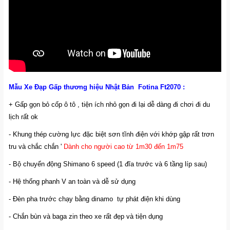
Mẫu Xe Đạp Gấp thương hiệu Nhật Bản Fotina Ft2070 :
+ Gấp gọn bỏ cốp ô tô , tiện ích nhỏ gọn đi lại dễ dàng đi chơi đi du
lịch rất ok
- Khung thép cường lực đặc biệt sơn tĩnh điện với khớp gập rất trơn
tru và chắc chắn '
Dành cho người cao từ 1m30 đến 1m75
- Bộ chuyển động Shimano 6 speed (1 đĩa trước và 6 tầng líp sau)
- Hệ thống phanh V an toàn và dễ sử dụng
- Đèn pha trước chạy bằng dinamo tự phát điện khi dùng
- Chắn bùn và baga zin theo xe rất đẹp và tiện dụng