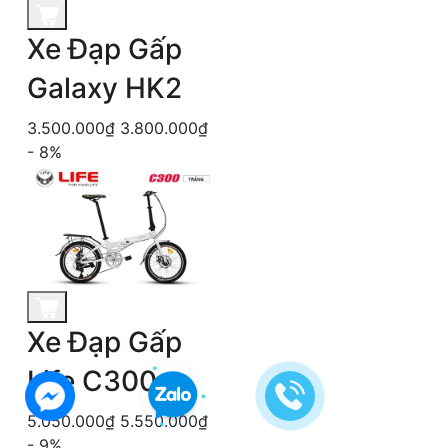
Xe Đạp Gấp
Galaxy HK2
3.500.000₫
3.800.000₫
- 8%
Xe Đạp Gấp
Life C300
5.050.000₫
5.550.000₫
- 9%