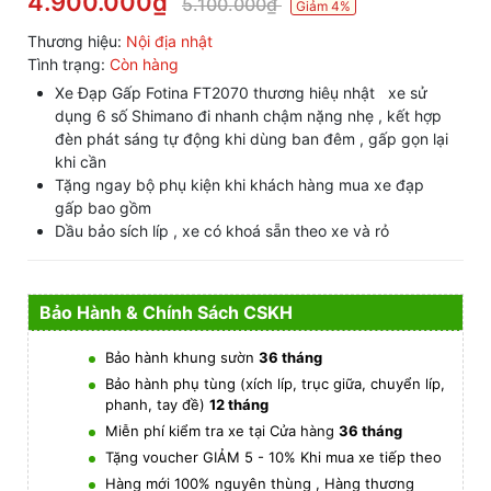
4.900.000₫
5.100.000₫
Giảm 4%
Thương hiệu:
Nội địa nhật
Tình trạng:
Còn hàng
Xe Đạp Gấp Fotina FT2070 thương hiêụ nhật xe sử
dụng 6 số Shimano đi nhanh chậm nặng nhẹ , kết hợp
đèn phát sáng tự động khi dùng ban đêm , gấp gọn lại
khi cần
Tặng ngay bộ phụ kiện khi khách hàng mua xe đạp
gấp bao gồm
Dầu bảo sích líp , xe có khoá sẵn theo xe và rỏ
Bảo Hành & Chính Sách CSKH
Bảo hành khung sườn
36 tháng
Bảo hành phụ tùng (xích líp, trục giữa, chuyển líp,
phanh, tay đề)
12 tháng
Miễn phí kiểm tra xe tại Cửa hàng
36 tháng
Tặng voucher GIẢM 5 - 10% Khi mua xe tiếp theo
Hàng mới 100% nguyên thùng , Hàng thương