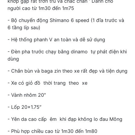
khớp gập rất trơn tru và chắc chắn ' Dành cho
người cao từ 1m30 đến 1m75
- Bộ chuyển động Shimano 6 speed (1 đĩa trước và
6 tầng líp sau)
- Hệ thống phanh V an toàn và dễ sử dụng
- Đèn pha trước chạy bằng dinamo tự phát điện khi
dùng
- Chắn bùn và baga zin theo xe rất đẹp và tiện dụng
- Xe có giỏ đồ thời trang theo xe
- Vành nhôm 20″
- Lốp 20×1.75″
- Yên da cao cấp êm khi đạp không lo đau Mông
- Phù hợp chiều cao từ 1m30 đến 1m80