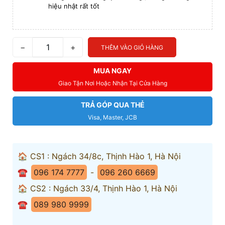
hiệu nhật rất tốt
−
+
THÊM VÀO GIỎ HÀNG
MUA NGAY
Giao Tận Nơi Hoặc Nhận Tại Cửa Hàng
TRẢ GÓP QUA THẺ
Visa, Master, JCB
🏠 CS1 : Ngách 34/8c, Thịnh Hào 1, Hà Nội
☎️
096 174 7777
-
096 260 6669
🏠 CS2 : Ngách 33/4, Thịnh Hào 1, Hà Nội
☎️
089 980 9999