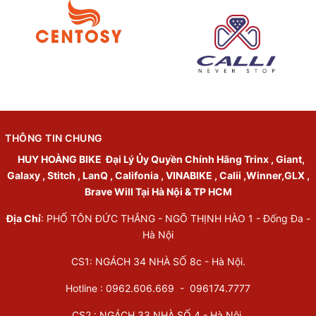
THÔNG TIN CHUNG
HUY HOÀNG BIKE
Đại Lý Ủy Quyền Chính Hãng Trinx , Giant,
Galaxy , Stitch , LanQ , Califonia , VINABIKE , Calii ,Winner,GLX ,
Brave Will Tại Hà Nội & TP HCM
Địa Chỉ
: PHỐ TÔN ĐỨC THẮNG - NGÕ THỊNH HÀO 1 - Đống Đa -
Hà Nội
CS1: NGÁCH 34 NHÀ SỐ 8c - Hà Nội.
Hotline : 0962.606.669 -
096174.7777
CS2 : NGÁCH 33 NHÀ SỐ 4 - Hà Nội