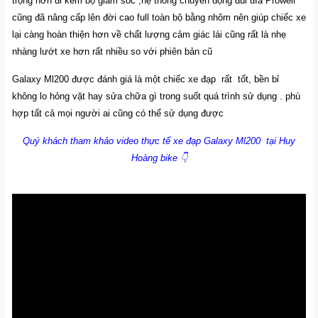
trọng hơn đi kèm bộ giảm sóc ,hệ thống chuyển động đùi đĩa Prowell
cũng đã nâng cấp lên đời cao full toàn bộ bằng nhôm nên giúp chiếc xe
lại càng hoàn thiện hơn về chất lượng cảm giác lái cũng rất là nhẹ
nhàng lướt xe hơn rất nhiều so với phiên bản cũ
Galaxy Ml200 được đánh giá là một chiếc xe đạp rất tốt, bền bỉ
không lo hỏng vặt hay sửa chữa gì trong suốt quá trình sử dụng . phù
hợp tất cả mọi người ai cũng có thể sử dụng được
Quý khách tham khảo video thực tế xe đạp Galaxy Ml200 tại Huy
Hoàng bike 👇