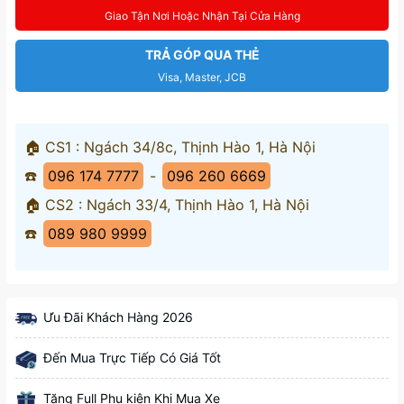
Giao Tận Nơi Hoặc Nhận Tại Cửa Hàng
TRẢ GÓP QUA THẺ
Visa, Master, JCB
🏠 CS1 : Ngách 34/8c, Thịnh Hào 1, Hà Nội
☎️
096 174 7777
-
096 260 6669
🏠 CS2 : Ngách 33/4, Thịnh Hào 1, Hà Nội
☎️
089 980 9999
Ưu Đãi Khách Hàng 2026
Đến Mua Trực Tiếp Có Giá Tốt
Tặng Full Phụ kiện Khi Mua Xe