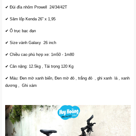
✔ Đùi đĩa nhôm Prowell 24/34/42T
✔ Săm lốp Kenda 26'' x 1,95
✔ Ổ trục bạc đạn
✔ Size vành Galaxy 26 inch
✔ Chiều cao phù hợp xe: 1m50 - 1m80
✔ Cân nặng: 12.5kg , Tải trọng 120 Kg
✔ Màu: Đen mờ xanh biển, Đen mờ đỏ , trắng đỏ , ghi xanh lá , xanh
dương , Ghi xám