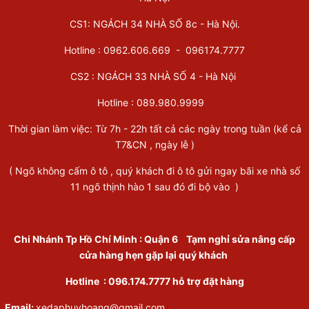
CS1: NGÁCH 34 NHÀ SỐ 8c - Hà Nội.
Hotline : 0962.606.669 -
096174.7777
CS2 : NGÁCH 33 NHÀ SỐ 4 - Hà Nội
Hotline :
089.980.9999
Thời gian làm việc: Từ 7h - 22h tất cả các ngày trong tuần (kể cả
T7&CN , ngày lễ )
( Ngõ không cấm ô tô , quý khách đi ô tô gửi ngay bãi xe nhà số
11 ngõ thịnh hào 1 sau đó đi bộ vào )
Chi Nhánh Tp Hồ Chí Minh
:
Quận 6
Tạm nghỉ sửa nâng cấp
cửa hàng hẹn gặp lại quý khách
Hotline :
096.174.7777
hỗ trợ đặt hàng
Email:
xedaphuyhoang@gmail.com