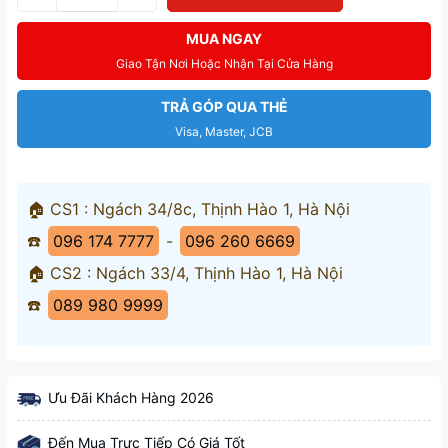
MUA NGAY
Giao Tận Nơi Hoặc Nhận Tại Cửa Hàng
TRẢ GÓP QUA THẺ
Visa, Master, JCB
🏠 CS1 : Ngách 34/8c, Thịnh Hào 1, Hà Nội
☎️
096 174 7777
-
096 260 6669
🏠 CS2 : Ngách 33/4, Thịnh Hào 1, Hà Nội
☎️
089 980 9999
Ưu Đãi Khách Hàng 2026
Đến Mua Trực Tiếp Có Giá Tốt