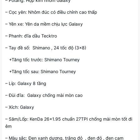
– Potang: Hợp kim nhôm Galaxy
– Cọc yên: Nhôm đúc có điều chỉnh cao thấp
– Yên xe: Yên da mềm chịu lực Galaxy
– Phanh: đĩa dầu Tecktro
– Tay đề số: Shimano , 24 tốc độ (3×8)
+Tăng tốc trước: Shimano Tourney
+Tăng tốc sau: Shimano Tourney
– Líp: Galaxy 8 tầng
– Đùi đĩa: Galaxy chống mài mòn cao
– Xích: Galaxy
– Săm/Lốp: KenDa 26×1.95 chuẩn 27TPI chống mài mòn tốt đi
êm
– Màu sắc: Đen xanh dương, trắng đỏ , đen đỏ , đen cam