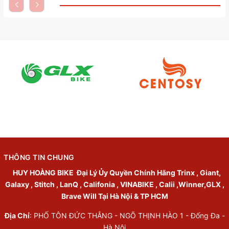
THÔNG TIN CHUNG
HUY HOÀNG BIKE
Đại Lý Ủy Quyền Chính Hãng Trinx , Giant,
Galaxy , Stitch , LanQ , Califonia , VINABIKE , Calii ,Winner,GLX ,
Brave Will Tại Hà Nội & TP HCM
Địa Chỉ
: PHỐ TÔN ĐỨC THẮNG - NGÕ THỊNH HÀO 1 - Đống Đa -
Hà Nội