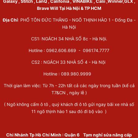
Galaxy , Stitch , LanQ , Califonia , VINABIKE , Calii ,Winner,GLX ,
Brave Will Tại Hà Nội & TP HCM
Địa Chỉ
: PHỐ TÔN ĐỨC THẮNG - NGÕ THỊNH HÀO 1 - Đống Đa -
Hà Nội
CS1: NGÁCH 34 NHÀ SỐ 8c - Hà Nội.
Hotline : 0962.606.669 -
096174.7777
CS2 : NGÁCH 33 NHÀ SỐ 4 - Hà Nội
Hotline :
089.980.9999
Thời gian làm việc: Từ 7h - 22h tất cả các ngày trong tuần (kể cả
T7&CN , ngày lễ )
( Ngõ không cấm ô tô , quý khách đi ô tô gửi ngay bãi xe nhà số
11 ngõ thịnh hào 1 sau đó đi bộ vào )
Chi Nhánh Tp Hồ Chí Minh
:
Quận 6
Tạm nghỉ sửa nâng cấp