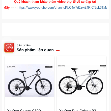
Quý khách tham khảo thêm video thự tế về xe đạp tại
đây
>>>
https://www.youtube.com/channel/UC4w7d2zwZ4RfCf5pk3TaM
Sản phẩm
Sản phẩm liên quan
Xe Đạp Galaxy C100
Xe Đạp Đua Galaxy R3