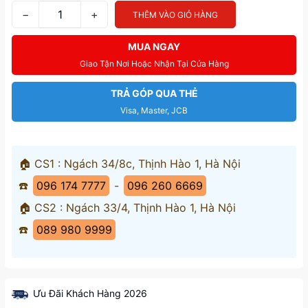
−
+
THÊM VÀO GIỎ HÀNG
MUA NGAY
Giao Tận Nơi Hoặc Nhận Tại Cửa Hàng
TRẢ GÓP QUA THẺ
Visa, Master, JCB
🏠 CS1 : Ngách 34/8c, Thịnh Hào 1, Hà Nội
☎️
096 174 7777
-
096 260 6669
🏠 CS2 : Ngách 33/4, Thịnh Hào 1, Hà Nội
☎️
089 980 9999
Ưu Đãi Khách Hàng 2026