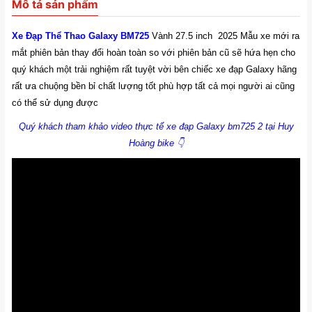
Mô tả sản phẩm
Xe Đạp Thể Thao Galaxy BM725
Vành 27.5 inch 2025 Mẫu xe mới ra
mắt phiên bản thay đổi hoàn toàn so với phiên bản cũ sẽ hứa hẹn cho
quý khách một trải nghiệm rất tuyệt vời bên chiếc xe đạp Galaxy hãng
rất ưa chuộng bền bỉ chất lượng tốt
phù hợp tất cả mọi người ai cũng
có thể sử dụng được
Quý khách tham khảo video thực tế xe đạp Galaxy bm725 2
tại Huy
Hoàng bike 👇