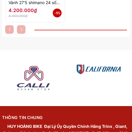
Vành 27'5 shimano 24 số
tốc độ
4.200.000₫
- 5%
4.400.000₫
THÔNG TIN CHUNG
HUY HOÀNG BIKE
Đại Lý Ủy Quyền Chính Hãng Trinx , Giant,