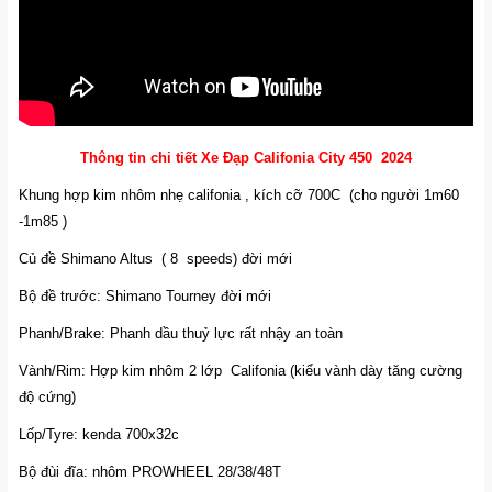
Thông tin chi tiết Xe Đạp Califonia City 450 2024
Khung hợp kim nhôm nhẹ califonia , kích cỡ 700C (cho người 1m60
-1m85 )
Củ đề Shimano Altus ( 8 speeds) đời mới
Bộ đề trước: Shimano Tourney đời mới
Phanh/Brake: Phanh dầu thuỷ lực rất nhậy an toàn
Vành/Rim: Hợp kim nhôm 2 lớp Califonia (kiểu vành dày tăng cường
độ cứng)
Lốp/Tyre: kenda 700x32c
Bộ đùi đĩa: nhôm PROWHEEL 28/38/48T