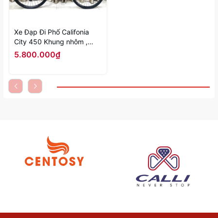
Xe Đạp Đi Phố Califonia
City 450 Khung nhôm ,
phanh dầu 24 số shimano
5.800.000₫
Atus