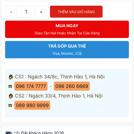
−
+
THÊM VÀO GIỎ HÀNG
MUA NGAY
Giao Tận Nơi Hoặc Nhận Tại Cửa Hàng
TRẢ GÓP QUA THẺ
Visa, Master, JCB
🏠 CS1 : Ngách 34/8c, Thịnh Hào 1, Hà Nội
☎️
096 174 7777
-
096 260 6669
🏠 CS2 : Ngách 33/4, Thịnh Hào 1, Hà Nội
☎️
089 980 9999
Ưu Đãi Khách Hàng 2026