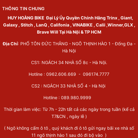
THÔNG TIN CHUNG
HUY HOÀNG BIKE
Đại Lý Ủy Quyền Chính Hãng Trinx , Giant,
Galaxy , Stitch , LanQ , Califonia , VINABIKE , Calii ,Winner,GLX ,
Brave Will Tại Hà Nội & TP HCM
Địa Chỉ
: PHỐ TÔN ĐỨC THẮNG - NGÕ THỊNH HÀO 1 - Đống Đa -
Hà Nội
CS1: NGÁCH 34 NHÀ SỐ 8c - Hà Nội.
Hotline : 0962.606.669 -
096174.7777
CS2 : NGÁCH 33 NHÀ SỐ 4 - Hà Nội
Hotline :
089.980.9999
Thời gian làm việc: Từ 7h - 22h tất cả các ngày trong tuần (kể cả
T7&CN , ngày lễ )
( Ngõ không cấm ô tô , quý khách đi ô tô gửi ngay bãi xe nhà số
11 ngõ thịnh hào 1 sau đó đi bộ vào )