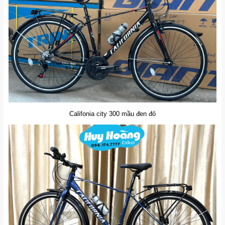
Califonia city 300 mầu đen đỏ