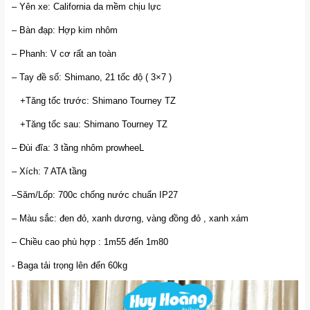
– Yên xe: California da mềm chịu lực
– Bàn đạp: Hợp kim nhôm
– Phanh: V cơ rất an toàn
– Tay đề số: Shimano, 21 tốc độ ( 3×7 )
+Tăng tốc trước: Shimano Tourney TZ
+Tăng tốc sau: Shimano Tourney TZ
– Đùi đĩa: 3 tầng nhôm prowheeL
– Xích: 7 ATA tầng
–Săm/Lốp: 700c chống nước chuẩn IP27
– Màu sắc: đen đỏ, xanh dương, vàng đồng đỏ , xanh xám
– Chiều cao phù hợp : 1m55 đến 1m80
- Baga tải trọng lên đến 60kg