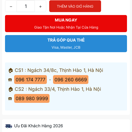
−
+
THÊM VÀO GIỎ HÀNG
MUA NGAY
Giao Tận Nơi Hoặc Nhận Tại Cửa Hàng
TRẢ GÓP QUA THẺ
Visa, Master, JCB
🏠 CS1 : Ngách 34/8c, Thịnh Hào 1, Hà Nội
☎️
096 174 7777
-
096 260 6669
🏠 CS2 : Ngách 33/4, Thịnh Hào 1, Hà Nội
☎️
089 980 9999
Ưu Đãi Khách Hàng 2026