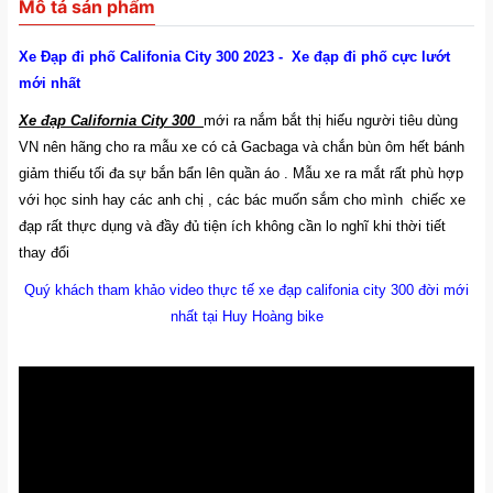
Mô tả sản phẩm
Xe Đạp đi phố Califonia City 300 2023 - Xe đạp đi phố cực lướt
mới nhất
Xe đạp California City 300
mới ra nắm bắt thị hiếu người tiêu dùng
VN nên hãng cho ra mẫu xe có cả Gacbaga và chắn bùn ôm hết bánh
giảm thiếu tối đa sự bắn bẩn lên quần áo . Mẫu xe ra mắt rất phù hợp
với học sinh hay các anh chị , các bác muốn sắm cho mình chiếc xe
đạp rất thực dụng và đầy đủ tiện ích không cần lo nghĩ khi thời tiết
thay đổi
Quý khách tham khảo video thực tế xe đạp califonia city 300 đời mới
nhất tại Huy Hoàng bike