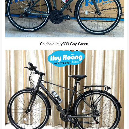
Califonia city300 Gay Green