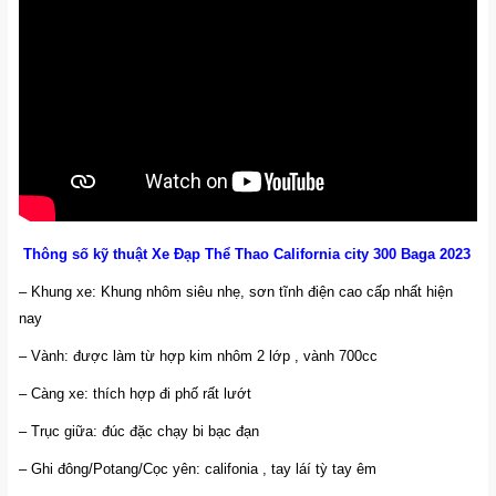
Thông số kỹ thuật Xe Đạp Thể Thao California city 300 Baga 2023
– Khung xe: Khung nhôm siêu nhẹ, sơn tĩnh điện cao cấp nhất hiện
nay
– Vành: được làm từ hợp kim nhôm 2 lớp , vành 700cc
– Càng xe: thích hợp đi phố rất lướt
– Trục giữa: đúc đặc chạy bi bạc đạn
– Ghi đông/Potang/Cọc yên: califonia , tay láí tỳ tay êm