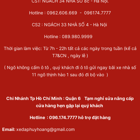
CS1: NGÁCH 34 NHÀ SỐ 8c - Hà Nội.
Hotline : 0962.606.669 -
096174.7777
CS2 : NGÁCH 33 NHÀ SỐ 4 - Hà Nội
Hotline :
089.980.9999
Thời gian làm việc: Từ 7h - 22h tất cả các ngày trong tuần (kể cả
T7&CN , ngày lễ )
( Ngõ không cấm ô tô , quý khách đi ô tô gửi ngay bãi xe nhà số
11 ngõ thịnh hào 1 sau đó đi bộ vào )
Chi Nhánh Tp Hồ Chí Minh
:
Quận 6
Tạm nghỉ sửa nâng cấp
cửa hàng hẹn gặp lại quý khách
Hotline :
096.174.7777
hỗ trợ đặt hàng
Email:
xedaphuyhoang@gmail.com