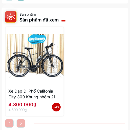
Sản phẩm
Sản phẩm đã xem
Xe Đạp Đi Phố Califonia
City 300 Khung nhôm 21
số shimano
4.300.000₫
- 4%
4.500.000₫