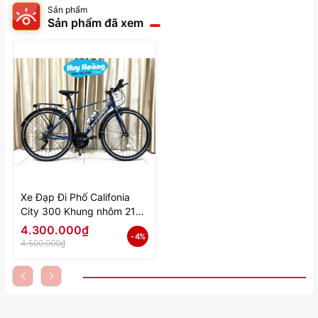
Sản phẩm
Sản phẩm đã xem
Xe Đạp Đi Phố Califonia
City 300 Khung nhôm 21
số shimano
4.300.000₫
- 4%
4.500.000₫