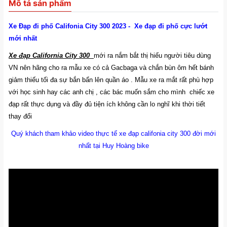
Mô tả sản phẩm
Xe Đạp đi phố Califonia City 300 2023 - Xe đạp đi phố cực lướt
mới nhất
Xe đạp California City 300
mới ra nắm bắt thị hiếu người tiêu dùng
VN nên hãng cho ra mẫu xe có cả Gacbaga và chắn bùn ôm hết bánh
giảm thiếu tối đa sự bắn bẩn lên quần áo . Mẫu xe ra mắt rất phù hợp
với học sinh hay các anh chị , các bác muốn sắm cho mình chiếc xe
đạp rất thực dụng và đầy đủ tiện ích không cần lo nghĩ khi thời tiết
thay đổi
Quý khách tham khảo video thực tế xe đạp califonia city 300 đời mới
nhất tại Huy Hoàng bike