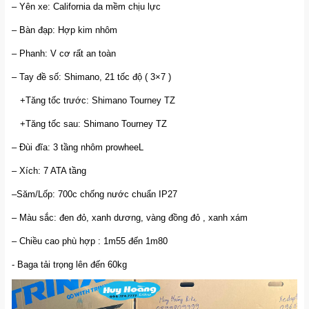
– Yên xe: California da mềm chịu lực
– Bàn đạp: Hợp kim nhôm
– Phanh: V cơ rất an toàn
– Tay đề số: Shimano, 21 tốc độ ( 3×7 )
+Tăng tốc trước: Shimano Tourney TZ
+Tăng tốc sau: Shimano Tourney TZ
– Đùi đĩa: 3 tầng nhôm prowheeL
– Xích: 7 ATA tầng
–Săm/Lốp: 700c chống nước chuẩn IP27
– Màu sắc: đen đỏ, xanh dương, vàng đồng đỏ , xanh xám
– Chiều cao phù hợp : 1m55 đến 1m80
- Baga tải trọng lên đến 60kg