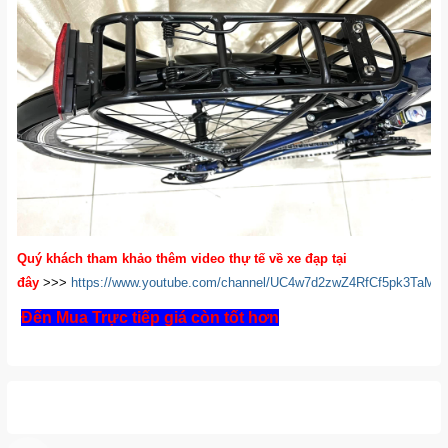
Quý khách tham khảo thêm video thự tế về xe đạp tại
đây
>>>
https://www.youtube.com/channel/UC4w7d2zwZ4RfCf5pk3TaM
Đến Mua Trực tiếp giá còn tốt hơn