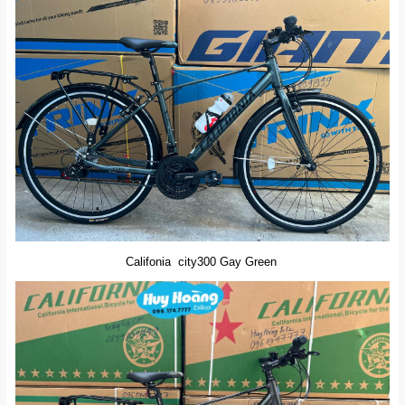
Califonia city300 Gay Green