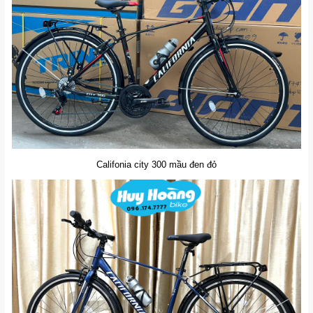
Califonia city 300 mầu đen đỏ