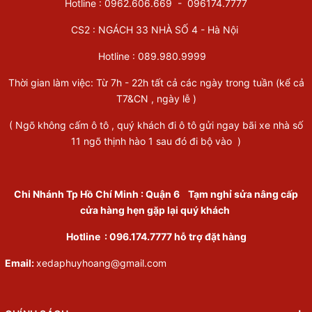
Hotline : 0962.606.669 -
096174.7777
CS2 : NGÁCH 33 NHÀ SỐ 4 - Hà Nội
Hotline :
089.980.9999
Thời gian làm việc: Từ 7h - 22h tất cả các ngày trong tuần (kể cả
T7&CN , ngày lễ )
( Ngõ không cấm ô tô , quý khách đi ô tô gửi ngay bãi xe nhà số
11 ngõ thịnh hào 1 sau đó đi bộ vào )
Chi Nhánh Tp Hồ Chí Minh
:
Quận 6
Tạm nghỉ sửa nâng cấp
cửa hàng hẹn gặp lại quý khách
Hotline :
096.174.7777
hỗ trợ đặt hàng
Email:
xedaphuyhoang@gmail.com