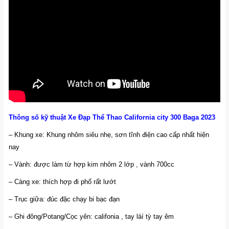
Thông số kỹ thuật Xe Đạp Thể Thao California city 300 Baga 2023
– Khung xe: Khung nhôm siêu nhẹ, sơn tĩnh điện cao cấp nhất hiện
nay
– Vành: được làm từ hợp kim nhôm 2 lớp , vành 700cc
– Càng xe: thích hợp đi phố rất lướt
– Trục giữa: đúc đặc chạy bi bạc đạn
– Ghi đông/Potang/Cọc yên: califonia , tay láí tỳ tay êm