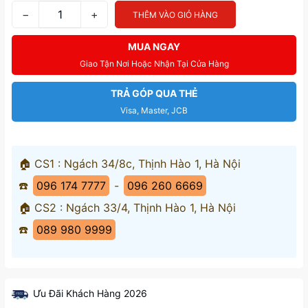
−
+
THÊM VÀO GIỎ HÀNG
MUA NGAY
Giao Tận Nơi Hoặc Nhận Tại Cửa Hàng
TRẢ GÓP QUA THẺ
Visa, Master, JCB
🏠 CS1 : Ngách 34/8c, Thịnh Hào 1, Hà Nội
☎️
096 174 7777
-
096 260 6669
🏠 CS2 : Ngách 33/4, Thịnh Hào 1, Hà Nội
☎️
089 980 9999
Ưu Đãi Khách Hàng 2026