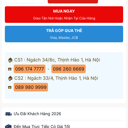
MUA NGAY
Giao Tận Nơi Hoặc Nhận Tại Cửa Hàng
TRẢ GÓP QUA THẺ
Visa, Master, JCB
🏠 CS1 : Ngách 34/8c, Thịnh Hào 1, Hà Nội
☎️
096 174 7777
-
096 260 6669
🏠 CS2 : Ngách 33/4, Thịnh Hào 1, Hà Nội
☎️
089 980 9999
Ưu Đãi Khách Hàng 2026
Đến Mua Trực Tiếp Có Giá Tốt