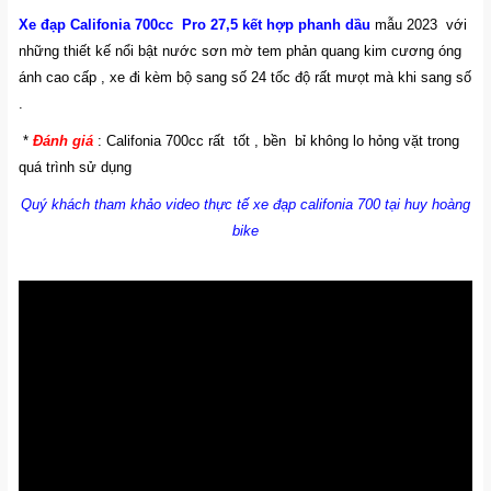
Xe đạp Califonia 700cc
Pro 27,5 kết hợp phanh dầu
mẫu 2023 với
những thiết kế nổi bật nước sơn mờ tem phản quang kim cương óng
ánh cao cấp , xe đi kèm bộ sang số 24 tốc độ rất mưọt mà khi sang số
.
*
Đánh giá
: Califonia 700cc rất tốt , bền bỉ
không lo hỏng vặt trong
quá trình sử dụng
Quý khách tham khảo video thực tế xe đạp califonia 700 tại huy hoàng
bike