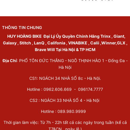
THÔNG TIN CHUNG
HUY HOÀNG BIKE
Đại Lý Ủy Quyền Chính Hãng Trinx , Giant,
Galaxy , Stitch , LanQ , Califonia , VINABIKE , Calii ,Winner,GLX ,
Brave Will Tại Hà Nội & TP HCM
Địa Chỉ
: PHỐ TÔN ĐỨC THẮNG - NGÕ THỊNH HÀO 1 - Đống Đa -
Hà Nội
CS1: NGÁCH 34 NHÀ SỐ 8c - Hà Nội.
Hotline : 0962.606.669 -
096174.7777
CS2 : NGÁCH 33 NHÀ SỐ 4 - Hà Nội
Hotline :
089.980.9999
Thời gian làm việc: Từ 7h - 22h tất cả các ngày trong tuần (kể cả
T7&CN , ngày lễ )