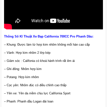
Thông Số Kĩ Thuật Xe Đạp California 700CC Pro Phanh Dầu:
– Khung: Được làm từ hợp kim nhôm không mối hàn cao cấp
– Vành: Hợp kim nhôm 2 lớp kép
– Giảm sóc : Califonia có khoá hành trình rất êm ái
– Ghi đông: Nhôm hợp kim
– Potang: Hợp kim nhôm
– Cọc yên: Nhôm đúc có điều chỉnh cao thấp
– Yên xe: Yên da mềm chịu lực California Sport
– Phanh: Phanh dầu Logan đài loan