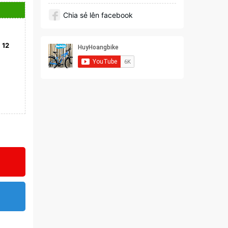
Chia sẻ lên facebook
)
12