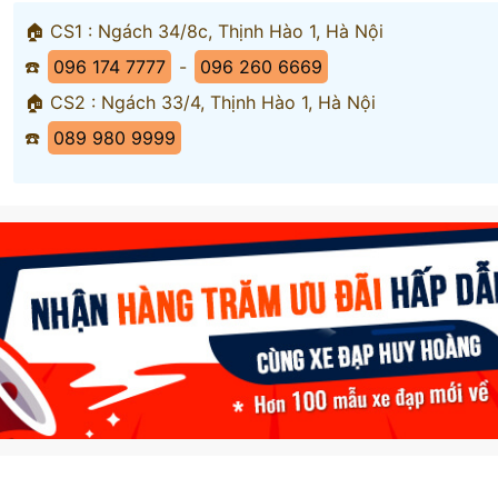
🏠 CS1 : Ngách 34/8c, Thịnh Hào 1, Hà Nội
☎️
096 174 7777
-
096 260 6669
🏠 CS2 : Ngách 33/4, Thịnh Hào 1, Hà Nội
☎️
089 980 9999