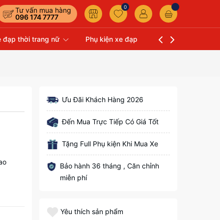
0
Tư vấn mua hàng
096 174 7777
 đạp thời trang nữ
Phụ kiện xe đạp
Liên hệ
Xe Đạp 
Ưu Đãi Khách Hàng 2026
Đến Mua Trực Tiếp Có Giá Tốt
Tặng Full Phụ kiện Khi Mua Xe
ao
Bảo hành 36 tháng , Căn chỉnh
miễn phí
Yêu thích sản phẩm