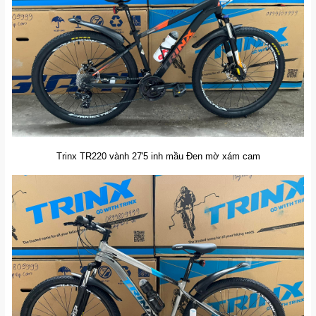
Trinx TR220 vành 27'5 inh mầu Đen mờ xám cam