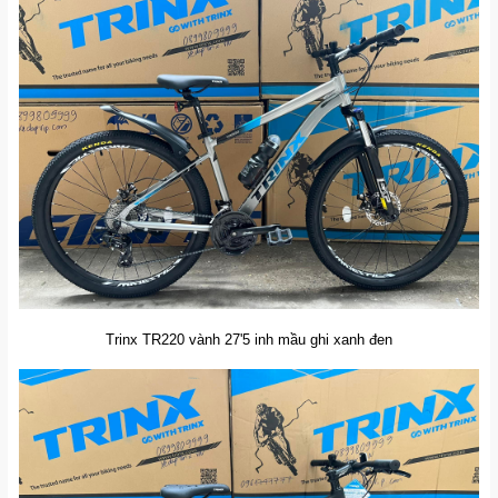
Trinx TR220 vành 27'5 inh mầu ghi xanh đen