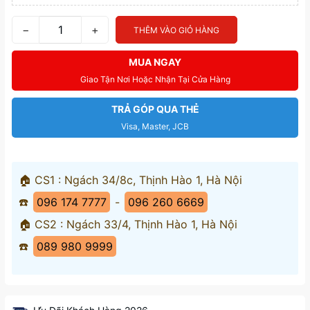
−
+
THÊM VÀO GIỎ HÀNG
MUA NGAY
Giao Tận Nơi Hoặc Nhận Tại Cửa Hàng
TRẢ GÓP QUA THẺ
Visa, Master, JCB
🏠 CS1 : Ngách 34/8c, Thịnh Hào 1, Hà Nội
☎️
096 174 7777
-
096 260 6669
🏠 CS2 : Ngách 33/4, Thịnh Hào 1, Hà Nội
☎️
089 980 9999