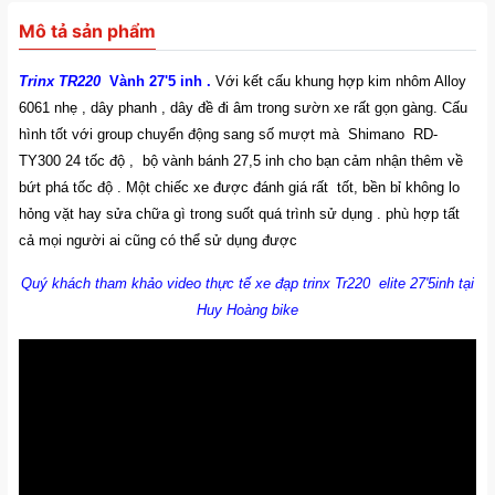
Mô tả sản phẩm
Trinx TR220
Vành 27'5 inh .
Với kết cấu khung hợp kim nhôm Alloy
6061 nhẹ , dây phanh , dây đề đi âm trong sườn xe rất gọn gàng. Cấu
hình tốt với group chuyển động sang số mượt mà Shimano RD-
TY300 24 tốc độ , bộ vành bánh 27,5 inh cho bạn cảm nhận thêm về
bứt phá tốc độ . Một chiếc xe được đánh giá rất tốt, bền bỉ không lo
hỏng vặt hay sửa chữa gì trong suốt quá trình sử dụng . phù hợp tất
cả mọi người ai cũng có thể sử dụng được
Quý khách tham khảo video thực tế xe đạp trinx Tr220 elite 27'5inh tại
Huy Hoàng bike