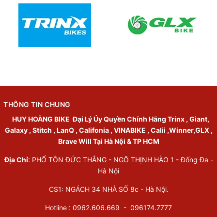
THÔNG TIN CHUNG
HUY HOÀNG BIKE
Đại Lý Ủy Quyền Chính Hãng Trinx , Giant,
Galaxy , Stitch , LanQ , Califonia , VINABIKE , Calii ,Winner,GLX ,
Brave Will Tại Hà Nội & TP HCM
Địa Chỉ
: PHỐ TÔN ĐỨC THẮNG - NGÕ THỊNH HÀO 1 - Đống Đa -
Hà Nội
CS1: NGÁCH 34 NHÀ SỐ 8c - Hà Nội.
Hotline : 0962.606.669 -
096174.7777