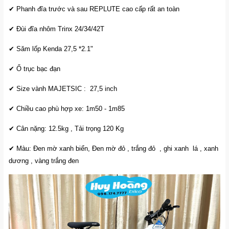
✔ Phanh đĩa trước và sau REPLUTE cao cấp rất an toàn
✔ Đùi đĩa nhôm Trinx 24/34/42T
✔ Săm lốp Kenda 27,5 *2.1"
✔ Ổ trục bạc đạn
✔ Size vành MAJETSIC : 27,5 inch
✔ Chiều cao phù hợp xe: 1m50 - 1m85
✔ Cân nặng: 12.5kg , Tải trọng 120 Kg
✔ Màu: Đen mờ xanh biển, Đen mờ đỏ , trắng đỏ , ghi xanh lá , xanh
dương , vàng trắng đen