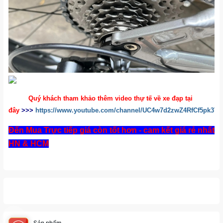
Quý khách tham khảo thêm video thự tế về xe đạp tại
đây
>>>
https://www.youtube.com/channel/UC4w7d2zwZ4RfCf5pk3
Đến Mua Trực tiếp giá còn tốt hơn - cam kết giá rẻ nhất
HN & HCM
Sản phẩm