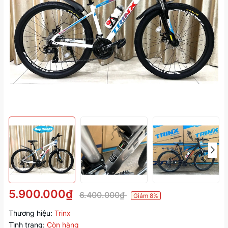
5.900.000₫
6.400.000₫
Giảm 8%
Thương hiệu:
Trinx
Tình trạng:
Còn hàng