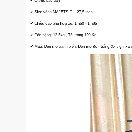
✔ Ổ trục bạc đạn
✔ Size vành MAJETSIC : 27,5 inch
✔ Chiều cao phù hợp xe: 1m50 - 1m85
✔ Cân nặng: 12.5kg , Tải trọng 120 Kg
✔ Màu: Đen mờ xanh biển, Đen mờ đỏ , trắng đỏ , ghi xan