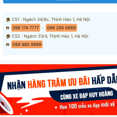
🏠 CS1 : Ngách 34/8c, Thịnh Hào 1, Hà Nội
☎️
096 174 7777
-
096 260 6669
🏠 CS2 : Ngách 33/4, Thịnh Hào 1, Hà Nội
☎️
089 980 9999