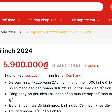
 thể thao
Xe đạp nhập khẩu
Xe đạp trẻ em
Xe
 MÃI 2026
Xe Đạp Trinx TR220 Vành 27,5 inch 2024
5 inch 2024
5.900.000₫
6.400.000₫
Giảm 8%
Thương hiệu:
Đài Loan
|
Tình trạng:
Còn hàng
Xe Đạp Trinx TR220 Vành 27,5 inch khung nhôm 6061 nhẹ đi 
số shimano cao cấp phanh đi trước sau ổ trục bạc đạn rất bon
Tặng ngay bộ phụ kiện khi khách hàng mua xe đạp thể thao b
gồm
Bộ chắn bùn, giá đỡ bình nước, bình nước, đèn hậu , khóa dây
Chuông nhôm , Dầu bảo sích líp