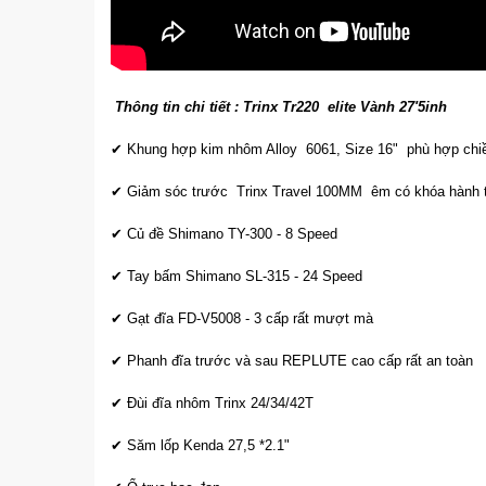
Thông tin chi tiết : Trinx Tr220 elite Vành 27'5inh
✔ Khung hợp kim nhôm Alloy 6061, Size 16" phù hợp chiề
✔ Giảm sóc trước Trinx Travel 100MM êm có khóa hành t
✔ Củ đề Shimano TY-300 - 8 Speed
✔ Tay bấm Shimano SL-315 - 24 Speed
✔ Gạt đĩa FD-V5008 - 3 cấp rất mượt mà
✔ Phanh đĩa trước và sau REPLUTE cao cấp rất an toàn
✔ Đùi đĩa nhôm Trinx 24/34/42T
✔ Săm lốp Kenda 27,5 *2.1"