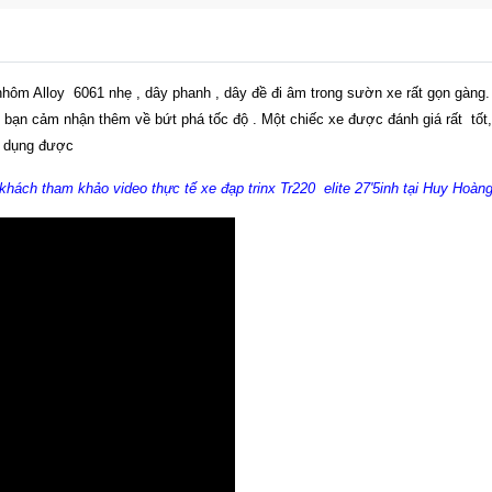
hôm Alloy 6061 nhẹ , dây phanh , dây đề đi âm trong sườn xe rất gọn gàng
ạn cảm nhận thêm về bứt phá tốc độ . Một chiếc xe được đánh giá rất tốt, 
sử dụng được
khách tham khảo video thực tế xe đạp trinx Tr220 elite 27'5inh tại Huy Hoàng