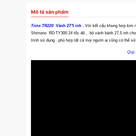
Mô tả sản phẩm
Trinx TR220
Vành 27'5 inh .
Với kết cấu khung hợp kim n
Shimano RD-TY300 24 tốc độ , bộ vành bánh 27,5 inh cho b
trình sử dụng . phù hợp tất cả mọi người ai cũng có thể 
Quý 