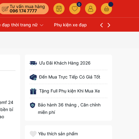
0
Tư vấn mua hàng
096 174 7777
 đạp thời trang nữ
Phụ kiện xe đạp
Liên hệ
Xe Đạp 
Ưu Đãi Khách Hàng 2026
Đến Mua Trực Tiếp Có Giá Tốt
Tặng Full Phụ kiện Khi Mua Xe
kemf 24
Bảo hành 36 tháng , Căn chỉnh
 bền bỉ
miễn phí
ao
Yêu thích sản phẩm