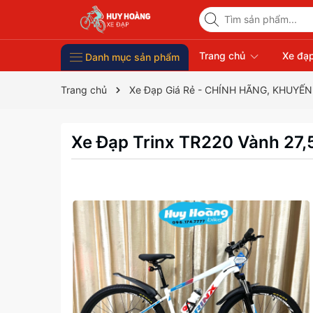
Trang chủ
Xe đạp
Danh mục sản phẩm
Xe Đạp Giá Rẻ
Phụ kiện xe đạp
Xe đạp thời trang nữ
Xe đạp trẻ em
Xe đạp nhập khẩu
Xe đạp thể thao
Trang chủ
Xe Đạp Giá Rẻ - CHÍNH HÃNG, KHUYẾN
Xe Đạp Trinx TR220 Vành 27,