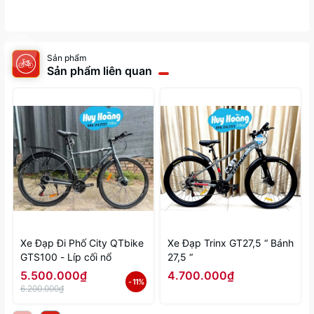
Sản phẩm
Sản phẩm liên quan
Xe Đạp Đi Phố City QTbike
Xe Đạp Trinx GT27,5 “ Bánh
GTS100 - Líp cối nổ
27,5 “
5.500.000₫
4.700.000₫
- 11%
6.200.000₫