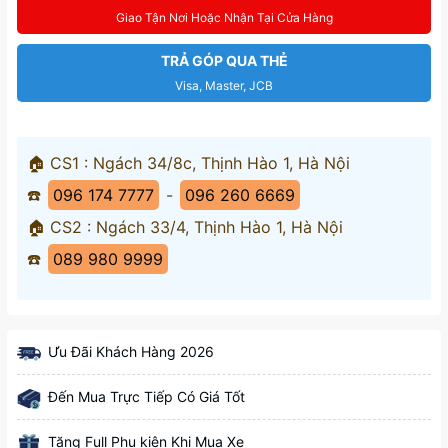
Giao Tận Nơi Hoặc Nhận Tại Cửa Hàng
TRẢ GÓP QUA THẺ
Visa, Master, JCB
🏠 CS1 : Ngách 34/8c, Thịnh Hào 1, Hà Nội
☎️
096 174 7777
-
096 260 6669
🏠 CS2 : Ngách 33/4, Thịnh Hào 1, Hà Nội
☎️
089 980 9999
Ưu Đãi Khách Hàng 2026
Đến Mua Trực Tiếp Có Giá Tốt
Tặng Full Phụ kiện Khi Mua Xe