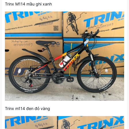
Trinx M114 mầu ghi xanh
Trinx m114 đen đỏ vàng