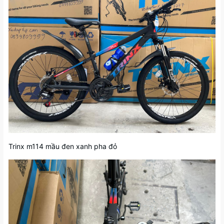
Trinx m114 mầu đen xanh pha đỏ