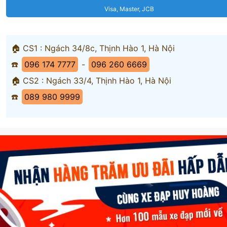
Visa, Master, JCB
🏠 CS1 : Ngách 34/8c, Thịnh Hào 1, Hà Nội
☎️
096 174 7777
-
096 260 6669
🏠 CS2 : Ngách 33/4, Thịnh Hào 1, Hà Nội
☎️
089 980 9999