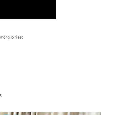
hông lo rỉ sét
55