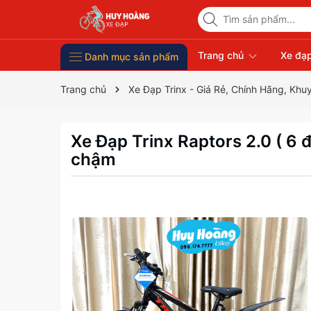
Trang chủ
Xe đạp
Danh mục sản phẩm
Xe Đạp Giá Rẻ
Phụ kiện xe đạp
Xe đạp thời trang nữ
Xe đạp trẻ em
Xe đạp nhập khẩu
Xe đạp thể thao
Trang chủ
Xe Đạp Trinx - Giá Rẻ, Chính Hãng, Khu
Xe Đạp Trinx Raptors 2.0 ( 6 
chậm