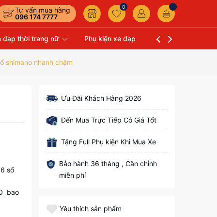
0
Tư vấn mua hàng
096 174 7777
 đạp thời trang nữ
Phụ kiện xe đạp
Liên hệ
Xe Đạp 
6 số shimano nhanh chậm
Ưu Đãi Khách Hàng 2026
Đến Mua Trực Tiếp Có Giá Tốt
Tặng Full Phụ kiện Khi Mua Xe
Bảo hành 36 tháng , Căn chỉnh
 6 số
miễn phí
.0 bao
Yêu thích sản phẩm