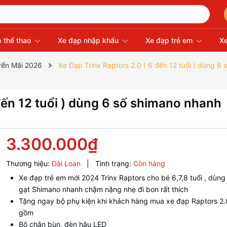
 thể thao
Xe đạp nhập khẩu
Xe đạp trẻ em
Xe
yến Mãi 2026
Xe Đạp Trinx Raptors 2.0 ( 6 đến 12 tuổi ) dùng 
đến 12 tuổi ) dùng 6 số shimano nhanh
3.300.000₫
Thương hiệu:
Đài Loan
|
Tình trạng:
Còn hàng
Xe đạp trẻ em mới 2024 Trinx Raptors cho bé 6,7,8 tuổi , dùng
gạt Shimano nhanh chậm nặng nhẹ đi bon rất thích
Tặng ngay bộ phụ kiện khi khách hàng mua xe đạp Raptors 2
gồm
Bộ chắn bùn, đèn hậu LED