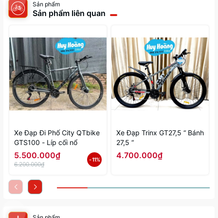
Sản phẩm
Sản phẩm liên quan
Xe Đạp Đi Phố City QTbike
Xe Đạp Trinx GT27,5 “ Bánh
GTS100 - Líp cối nổ
27,5 “
5.500.000₫
4.700.000₫
- 11%
6.200.000₫
Sản phẩm