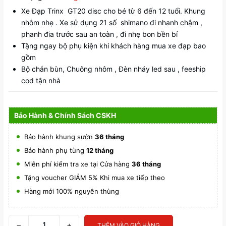
Xe Đạp Trinx GT20 disc cho bé từ 6 đến 12 tuổi. Khung
nhôm nhẹ . Xe sử dụng 21 số shimano đi nhanh chậm ,
phanh đia trước sau an toàn , đi nhẹ bon bền bỉ
Tặng ngay bộ phụ kiện khi khách hàng mua xe đạp bao
gồm
Bộ chắn bùn, Chuông nhôm , Đèn nháy led sau , feeship
cod tận nhà
Bảo Hành & Chính Sách CSKH
Bảo hành khung sườn
36 tháng
Bảo hành phụ tùng
12 tháng
Miễn phí kiểm tra xe tại Cửa hàng
36 tháng
Tặng voucher GIẢM 5% Khi mua xe tiếp theo
Hàng mới 100% nguyên thùng
−
+
THÊM VÀO GIỎ HÀNG