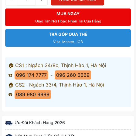
MUA NGAY
Giao Tận Nơi Hoặc Nhận Tại Cửa Hàng
TRẢ GÓP QUA THẺ
Visa, Master, JCB
🏠 CS1 : Ngách 34/8c, Thịnh Hào 1, Hà Nội
☎️
096 174 7777
-
096 260 6669
🏠 CS2 : Ngách 33/4, Thịnh Hào 1, Hà Nội
☎️
089 980 9999
Ưu Đãi Khách Hàng 2026