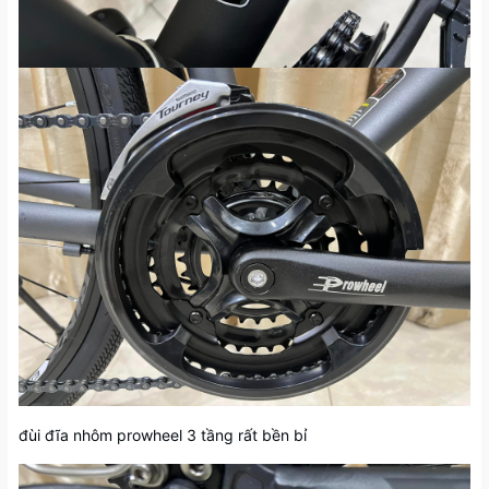
đùi đĩa nhôm prowheel 3 tầng rất bền bỉ