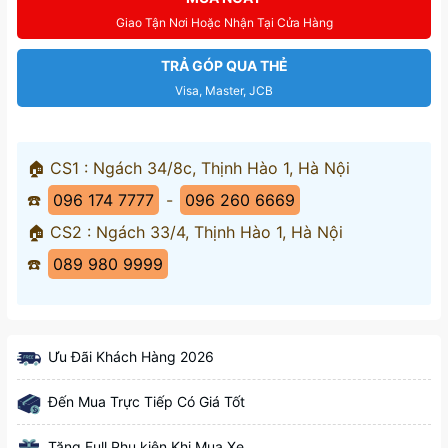
Giao Tận Nơi Hoặc Nhận Tại Cửa Hàng
TRẢ GÓP QUA THẺ
Visa, Master, JCB
🏠 CS1 : Ngách 34/8c, Thịnh Hào 1, Hà Nội
☎️
096 174 7777
-
096 260 6669
🏠 CS2 : Ngách 33/4, Thịnh Hào 1, Hà Nội
☎️
089 980 9999
Ưu Đãi Khách Hàng 2026
Đến Mua Trực Tiếp Có Giá Tốt
Tặng Full Phụ kiện Khi Mua Xe