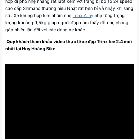
hợp đi phố nhẹ nhàng rất lướt kèm với trạng bị bộ số 24 speed
cao cấp Shimano thương hiệu Nhật rất bền bỉ và nhậy khi sang
số . Xe khung hợp kim nhôm nhẹ
Trinx Alloy
nhẹ tổng trọng
lượng khoảng 9,5kg giúp người đạp cảm thấy rất nhẹ nhàng
gấp nhiều lần đối với các dòng xe khác
Quý khách tham khảo video thực tế xe đạp Trinx fee 2.4 mới
nhất tại Huy Hoàng Bike