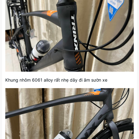
Khung nhôm 6061 alloy rất nhẹ dây đi âm sườn xe