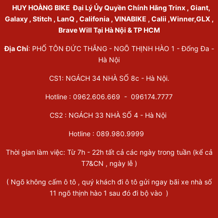
HUY HOÀNG BIKE
Đại Lý Ủy Quyền Chính Hãng Trinx , Giant,
Galaxy , Stitch , LanQ , Califonia , VINABIKE , Calii ,Winner,GLX ,
Brave Will Tại Hà Nội & TP HCM
Địa Chỉ
: PHỐ TÔN ĐỨC THẮNG - NGÕ THỊNH HÀO 1 - Đống Đa -
Hà Nội
CS1: NGÁCH 34 NHÀ SỐ 8c - Hà Nội.
Hotline : 0962.606.669 -
096174.7777
CS2 : NGÁCH 33 NHÀ SỐ 4 - Hà Nội
Hotline :
089.980.9999
Thời gian làm việc: Từ 7h - 22h tất cả các ngày trong tuần (kể cả
T7&CN , ngày lễ )
( Ngõ không cấm ô tô , quý khách đi ô tô gửi ngay bãi xe nhà số
11 ngõ thịnh hào 1 sau đó đi bộ vào )