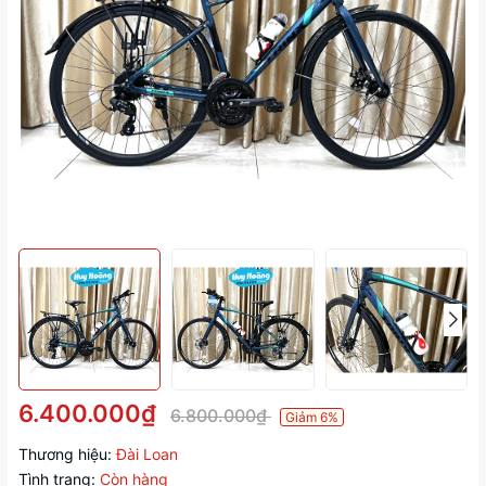
6.400.000₫
6.800.000₫
Giảm 6%
Thương hiệu:
Đài Loan
Tình trạng:
Còn hàng