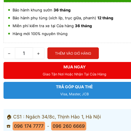
Bảo hành khung sườn
36 tháng
Bảo hành phụ tùng (xích líp, trục giữa, phanh)
12 tháng
Miễn phí kiểm tra xe tại Cửa hàng
36 tháng
Hàng mới 100% nguyên thùng
−
+
THÊM VÀO GIỎ HÀNG
MUA NGAY
Giao Tận Nơi Hoặc Nhận Tại Cửa Hàng
TRẢ GÓP QUA THẺ
Visa, Master, JCB
🏠 CS1 : Ngách 34/8c, Thịnh Hào 1, Hà Nội
☎️
096 174 7777
-
096 260 6669