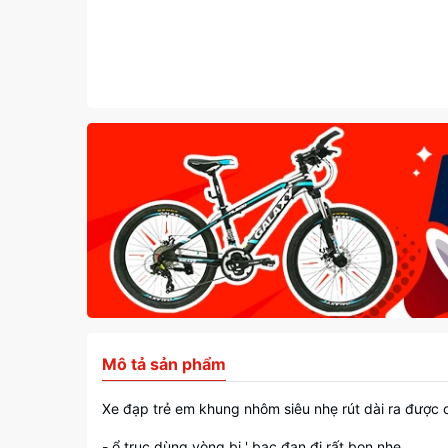
Mô tả sản phẩm
Xe đạp trẻ em khung nhôm siêu nhẹ rút dài ra được ch
- ổ trục dùng vòng bi ' bạc đạn đi rất bon nhẹ