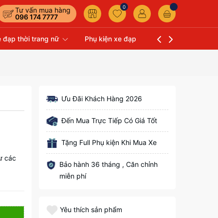
0
Tư vấn mua hàng
096 174 7777
 đạp thời trang nữ
Phụ kiện xe đạp
Liên hệ
Xe Đạp 
Ưu Đãi Khách Hàng 2026
Đến Mua Trực Tiếp Có Giá Tốt
Tặng Full Phụ kiện Khi Mua Xe
ư các
Bảo hành 36 tháng , Căn chỉnh
miễn phí
Yêu thích sản phẩm