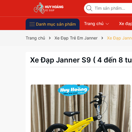
Trang chủ
Xe đạp
Danh mục sản phẩm
Xe Đạp Giá Rẻ
Phụ kiện xe đạp
Xe đạp thời trang nữ
Xe đạp trẻ em
Xe đạp nhập khẩu
Xe đạp thể thao
Trang chủ
Xe Đạp Trẻ Em Janner
Xe Đạp Janne
Xe Đạp Janner S9 ( 4 đến 8 tu