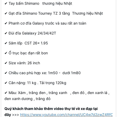
✔ Tay bấm Shimano thương hiệu Nhật
✔ Gạt đĩa Shimano Tourney TZ 3 tầng Thương hiệu Nhật
✔ Phanh cơ đĩa Galaxy trước và sau rất an toàn
✔ Đùi đĩa Galalaxy 24/34/42T
✔ Săm lốp CST 26x 1.95
✔ Ổ trục bạc đạn rất bon
✔ Size vành: 26 inch
✔ Chiều cao phù hợp xe: 1m50 - dưới 1m80
✔ Cân nặng: 11 kg . Tải trọng 120kg
✔ Màu: Xám , trắng đen , trắng xanh , đen đỏ , đen xanh lá ,
đen xanh dương , trắng đỏ
Quý khách tham khảo thêm video thự tế về xe đạp tại
đây
>>>
https://www.youtube.com/channel/UC4w7d2zwZ4RfC