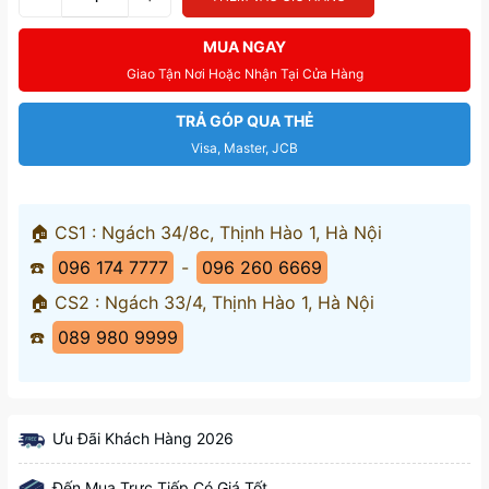
MUA NGAY
Giao Tận Nơi Hoặc Nhận Tại Cửa Hàng
TRẢ GÓP QUA THẺ
Visa, Master, JCB
🏠 CS1 : Ngách 34/8c, Thịnh Hào 1, Hà Nội
☎️
096 174 7777
-
096 260 6669
🏠 CS2 : Ngách 33/4, Thịnh Hào 1, Hà Nội
☎️
089 980 9999
Ưu Đãi Khách Hàng 2026
Đến Mua Trực Tiếp Có Giá Tốt