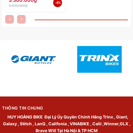
- 6%
3.500.000₫
THÔNG TIN CHUNG
HUY HOÀNG BIKE
Đại Lý Ủy Quyền Chính Hãng Trinx , Giant,
Galaxy , Stitch , LanQ , Califonia , VINABIKE , Calii ,Winner,GLX ,
Brave Will Tại Hà Nội & TP HCM