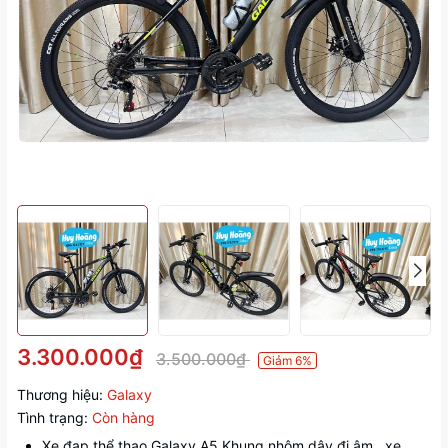
3.300.000₫
3.500.000₫
Giảm 6%
Thương hiệu:
Galaxy
Tình trạng:
Còn hàng
Xe đạp thể thao Galaxy A5 Khung nhôm dây đi âm , xe