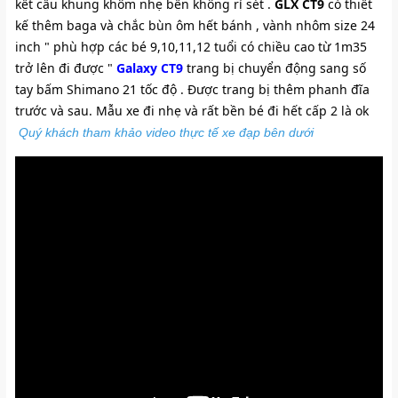
kết cấu khung khôm nhẹ bền không rỉ sét . 
GLX CT9
 có thiết 
kế thêm baga và chắc bùn ôm hết bánh , vành nhôm size 24 
inch " phù hợp các bé 9,10,11,12 tuổi có chiều cao từ 1m35 
trở lên đi được "
Galaxy CT9
trang bị chuyển động sang số 
tay bấm Shimano 21 tốc độ . Được trang bị thêm phanh đĩa 
trước và sau. Mẫu xe đi nhẹ và rất bền bé đi hết cấp 2 là ok
Quý khách tham khảo video thực tế xe đạp bên dưới