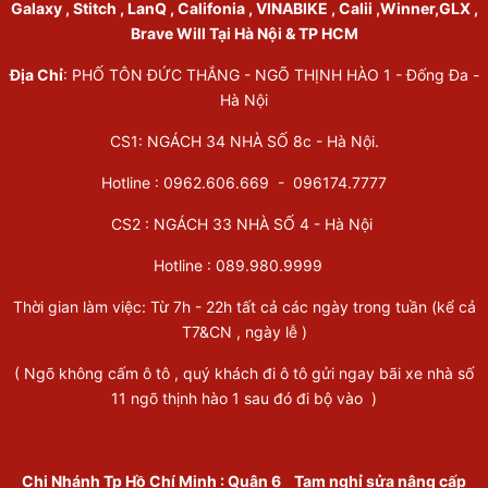
Galaxy , Stitch , LanQ , Califonia , VINABIKE , Calii ,Winner,GLX ,
Brave Will Tại Hà Nội & TP HCM
Địa Chỉ
: PHỐ TÔN ĐỨC THẮNG - NGÕ THỊNH HÀO 1 - Đống Đa -
Hà Nội
CS1: NGÁCH 34 NHÀ SỐ 8c - Hà Nội.
Hotline : 0962.606.669 -
096174.7777
CS2 : NGÁCH 33 NHÀ SỐ 4 - Hà Nội
Hotline :
089.980.9999
Thời gian làm việc: Từ 7h - 22h tất cả các ngày trong tuần (kể cả
T7&CN , ngày lễ )
( Ngõ không cấm ô tô , quý khách đi ô tô gửi ngay bãi xe nhà số
11 ngõ thịnh hào 1 sau đó đi bộ vào )
Chi Nhánh Tp Hồ Chí Minh
:
Quận 6
Tạm nghỉ sửa nâng cấp