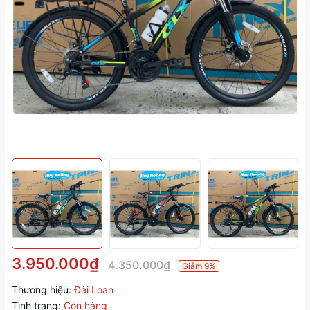
3.950.000₫
4.350.000₫
Giảm 9%
Thương hiệu:
Đài Loan
Tình trạng:
Còn hàng