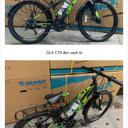
GLX CT9 đen xanh lá