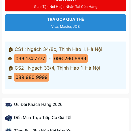
Giao Tận Nơi Hoặc Nhận Tại Cửa Hàng
TRẢ GÓP QUA THẺ
Visa, Master, JCB
🏠 CS1 : Ngách 34/8c, Thịnh Hào 1, Hà Nội
☎️
096 174 7777
-
096 260 6669
🏠 CS2 : Ngách 33/4, Thịnh Hào 1, Hà Nội
☎️
089 980 9999
Ưu Đãi Khách Hàng 2026
Đến Mua Trực Tiếp Có Giá Tốt
Tặng Full Phụ kiện Khi Mua Xe