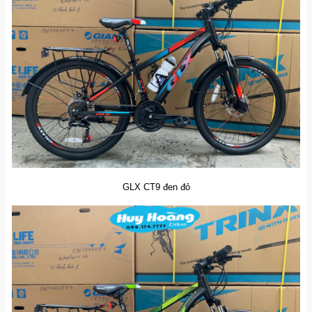
GLX CT9 đen đỏ