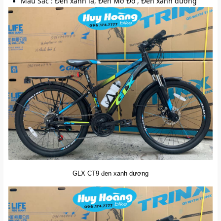
Màu Sắc : Đen xanh lá, Đen Mờ Đỏ , Đen xanh dương 
GLX CT9 đen xanh dương