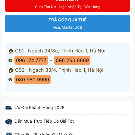
Giao Tận Nơi Hoặc Nhận Tại Cửa Hàng
TRẢ GÓP QUA THẺ
Visa, Master, JCB
🏠 CS1 : Ngách 34/8c, Thịnh Hào 1, Hà Nội
☎️
096 174 7777
-
096 260 6669
🏠 CS2 : Ngách 33/4, Thịnh Hào 1, Hà Nội
☎️
089 980 9999
Ưu Đãi Khách Hàng 2026
Đến Mua Trực Tiếp Có Giá Tốt
Tặng Full Phụ kiện Khi Mua Xe