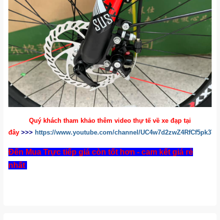
Quý khách tham khảo thêm video thự tế về xe đạp tại
đây
>>>
https://www.youtube.com/channel/UC4w7d2zwZ4RfCf5pk3
Đến Mua Trực tiếp giá còn tốt hơn - cam kết giá rẻ
nhất