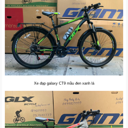
Xe đạp galaxy CT9 mầu đen xanh lá