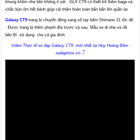
khung khôm nhẹ bền không rỉ sét
. GLX CT9
có thiết kế thêm baga và
chắc bùn ôm hết bánh giúp cải thiện hoàn toàn bắn bẩn lên quần áo
Galaxy CT9
trang bị chuyển động sang số tay bấm Shimano 21 tốc độ
. Được trang bị thêm phanh đĩa trước và sau. Mẫu xe đi nhẹ và rất
bền Bỉ sử dụng cho cả gia đình
Video Thực tế xe đạp Galaxy CT9 mới nhất tại Huy Hoàng Bike -
xedaptrinx.vn-👇