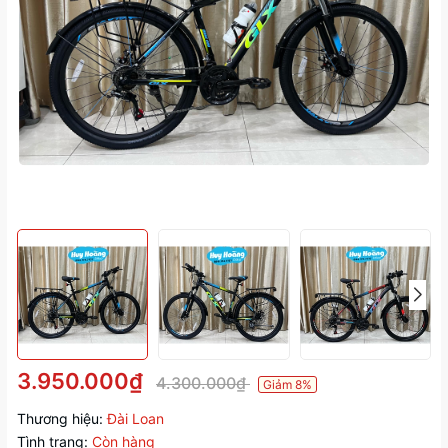
3.950.000₫
4.300.000₫
Giảm 8%
Thương hiệu:
Đài Loan
Tình trạng:
Còn hàng