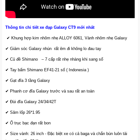
Thông tin chi tiết xe đạp Galaxy CT9 mới nhất
✔ Khung hợp kim nhôm nhẹ ALLOY 6061, Vành nhôm nhẹ Galaxy
✔ Giảm sóc Galaxy nhún rất êm đi không lo đau tay
✔ Củ đề Shimano – 7 cấp rất nhẹ nhàng khi sang số
✔ Tay bấm Shimano EF41-21 số ( Indonesia )
✔ Gạt đĩa 3 tầng Galaxy
✔ Phanh cơ đĩa Galaxy trước và sau rất an toàn
✔ Đùi đĩa Galaxy 24/34/42T
✔ Săm lốp 26*1.95
✔ Ổ trục bạc đạn rất bon
✔ Size vành: 26 inch - Đặc biệt xe có cả baga và chắn bùn luôn tải