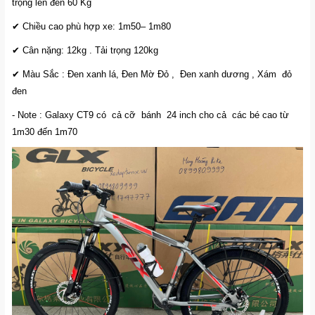
trọng lên đến 60 Kg
✔ Chiều cao phù hợp xe: 1m50– 1m80
✔ Cân nặng: 12kg . Tải trọng 120kg
✔ Màu Sắc : Đen xanh lá, Đen Mờ Đỏ , Đen xanh dương , Xám đỏ
đen
- Note : Galaxy CT9 có cả cỡ bánh 24 inch cho cả các bé cao từ
1m30 đến 1m70