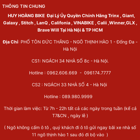
THÔNG TIN CHUNG
HUY HOÀNG BIKE
Đại Lý Ủy Quyền Chính Hãng Trinx , Giant,
Galaxy , Stitch , LanQ , Califonia , VINABIKE , Calii ,Winner,GLX ,
Brave Will Tại Hà Nội & TP HCM
Địa Chỉ
: PHỐ TÔN ĐỨC THẮNG - NGÕ THỊNH HÀO 1 - Đống Đa -
Hà Nội
CS1: NGÁCH 34 NHÀ SỐ 8c - Hà Nội.
Hotline : 0962.606.669 -
096174.7777
CS2 : NGÁCH 33 NHÀ SỐ 4 - Hà Nội
Hotline :
089.980.9999
Thời gian làm việc: Từ 7h - 22h tất cả các ngày trong tuần (kể cả
T7&CN , ngày lễ )
( Ngõ không cấm ô tô , quý khách đi ô tô gửi ngay bãi xe nhà số
11 ngõ thịnh hào 1 sau đó đi bộ vào )