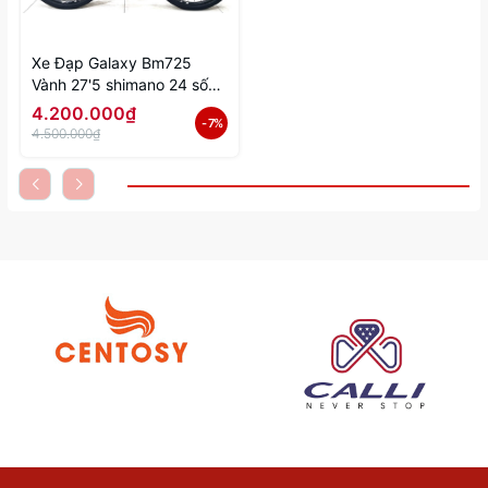
Xe Đạp Galaxy Bm725
Vành 27'5 shimano 24 số
tốc độ
4.200.000₫
- 7%
4.500.000₫