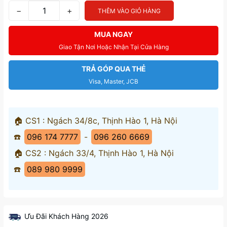
−
+
THÊM VÀO GIỎ HÀNG
MUA NGAY
Giao Tận Nơi Hoặc Nhận Tại Cửa Hàng
TRẢ GÓP QUA THẺ
Visa, Master, JCB
🏠 CS1 : Ngách 34/8c, Thịnh Hào 1, Hà Nội
☎️
096 174 7777
-
096 260 6669
🏠 CS2 : Ngách 33/4, Thịnh Hào 1, Hà Nội
☎️
089 980 9999
Ưu Đãi Khách Hàng 2026