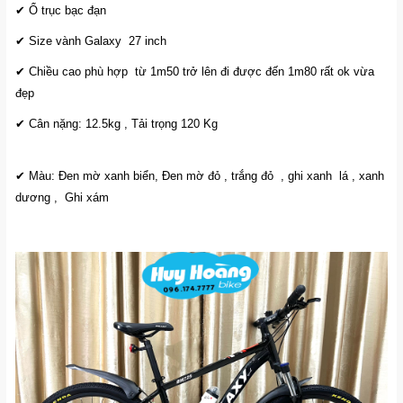
✔ Ổ trục bạc đạn
✔ Size vành Galaxy 27 inch
✔ Chiều cao phù hợp từ 1m50 trở lên đi được đến 1m80 rất ok vừa
đẹp
✔ Cân nặng: 12.5kg , Tải trọng 120 Kg
✔ Màu: Đen mờ xanh biển, Đen mờ đỏ , trắng đỏ , ghi xanh lá , xanh
dương , Ghi xám