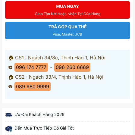
MUA NGAY
Giao Tận Nơi Hoặc Nhận Tại Cửa Hàng
TRẢ GÓP QUA THẺ
Visa, Master, JCB
🏠 CS1 : Ngách 34/8c, Thịnh Hào 1, Hà Nội
☎️
096 174 7777
-
096 260 6669
🏠 CS2 : Ngách 33/4, Thịnh Hào 1, Hà Nội
☎️
089 980 9999
Ưu Đãi Khách Hàng 2026
Đến Mua Trực Tiếp Có Giá Tốt