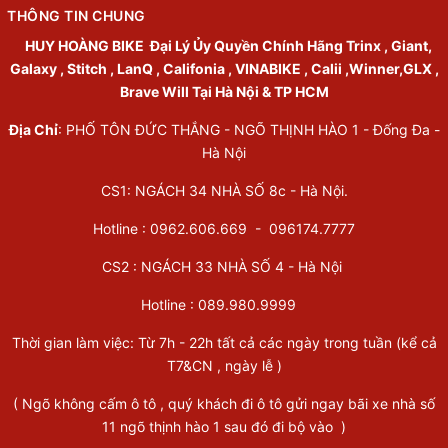
THÔNG TIN CHUNG
HUY HOÀNG BIKE
Đại Lý Ủy Quyền Chính Hãng Trinx , Giant,
Galaxy , Stitch , LanQ , Califonia , VINABIKE , Calii ,Winner,GLX ,
Brave Will Tại Hà Nội & TP HCM
Địa Chỉ
: PHỐ TÔN ĐỨC THẮNG - NGÕ THỊNH HÀO 1 - Đống Đa -
Hà Nội
CS1: NGÁCH 34 NHÀ SỐ 8c - Hà Nội.
Hotline : 0962.606.669 -
096174.7777
CS2 : NGÁCH 33 NHÀ SỐ 4 - Hà Nội
Hotline :
089.980.9999
Thời gian làm việc: Từ 7h - 22h tất cả các ngày trong tuần (kể cả
T7&CN , ngày lễ )
( Ngõ không cấm ô tô , quý khách đi ô tô gửi ngay bãi xe nhà số
11 ngõ thịnh hào 1 sau đó đi bộ vào )