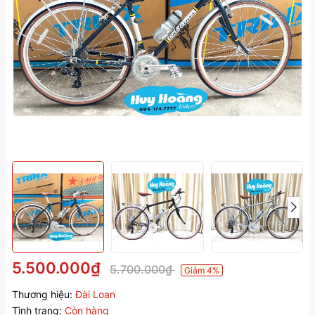
5.500.000₫
5.700.000₫
Giảm 4%
Thương hiệu:
Đài Loan
Tình trạng:
Còn hàng