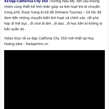
Xe Đạp California City 350
Thương hiệu Mỹ. Kết cấu khung
nhôm cùng thiết kế nhỏ nhắn giúp xe linh hoạt khi di chuyển
trong phố. Được trang bị bộ đề Shimano Tourney – 24 tốc độ
đem đến những chuyển biến linh hoạt và chính xác. rất phù
hợp đi thể dục , đi chơi đi làm , di dạo , đi học bền bỉ không lo
bẩn quần áo .
Video thực tế xe đạp Califonia City 350 mới nhất tại Huy
Hoàng bike - Xedaptrinx.vn